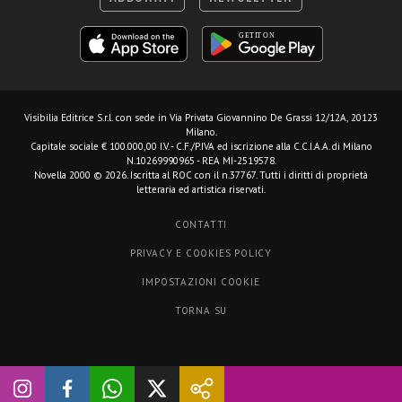
Visibilia Editrice S.r.l.
con sede in Via Privata Giovannino De Grassi 12/12A, 20123
Milano.
Capitale sociale € 100.000,00 I.V. - C.F./P.IVA ed iscrizione alla C.C.I.A.A. di Milano
N.10269990965 - REA MI-2519578.
Novella 2000 © 2026. Iscritta al ROC con il n.37767. Tutti i diritti di proprietà
letteraria ed artistica riservati.
CONTATTI
PRIVACY E COOKIES POLICY
IMPOSTAZIONI COOKIE
TORNA SU