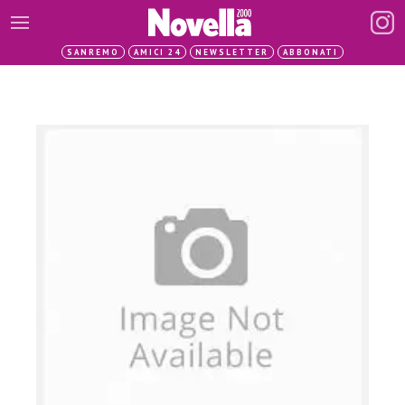
SANREMO
AMICI 24
NEWSLETTER
ABBONATI