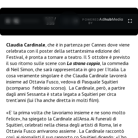
0:27 /
Ad
hub
Media
POWERED
1
/
2
3:35
BY
Claudia Cardinale
, che è in partenza per Cannes dove viene
celebrata con il poster della settantesima edizione del
Festival, è pronta a tornare a teatro. Il 5 ottobre è previsto
il suo ritorno sulle scene con
La strana coppia
, la commedia
di Neil Simon, che sarà rappresentata in giro per l’Italia. La
cosa veramente singolare è che Claudia Cardinale lavorerà
insieme ad Ottavia Fusco, vedova di Pasquale Squitieri
(scomparso febbraio scorso). La Cardinale, però, a partire
dagli anni Sessanta è stata legata a Squitieri per circa
trent’anni (lui l’ha anche diretta in molti film).
«E’ la prima volta che lavoriamo insieme e ne sono molto
felice», ha spiegato la Cardinale all’Ansa. Ai funerali di
Squitieri, celebrati nella chiesa degli artisti di Roma, lei e
Ottavia Fusco arrivarono assieme . La Cardinale raccontò
così ai giornalisti il suo rapporto co Squitieri dicendo: «L’ho