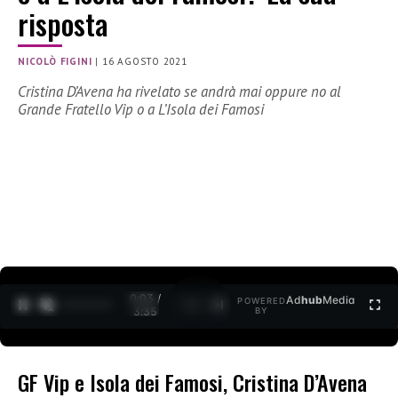
risposta
NICOLÒ FIGINI
|
16 AGOSTO 2021
Cristina D’Avena ha rivelato se andrà mai oppure no al
Grande Fratello Vip o a L’Isola dei Famosi
0:04 /
Ad
hub
Media
POWERED
1
/
2
3:35
BY
GF Vip e Isola dei Famosi, Cristina D’Avena