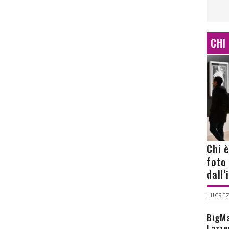
CHI
Chi 
foto
dall
LUCREZ
BigMa
Lazze