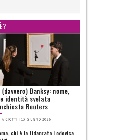
 È?
è (davvero) Banksy: nome,
 e identità svelata
’inchiesta Reuters
IA CIOTTI | 13 GIUGNO 2026
ma, chi è la fidanzata Lodovica
rini