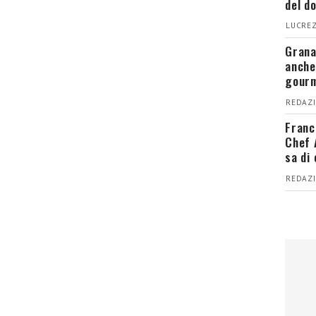
del d
LUCREZ
Grana
anche
gour
REDAZI
Franc
Chef 
sa di
REDAZI