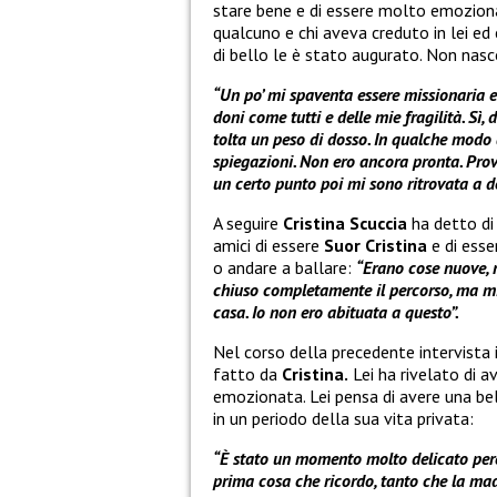
stare bene e di essere molto emoziona
qualcuno e chi aveva creduto in lei ed
di bello le è stato augurato. Non nasc
“Un po’ mi spaventa essere missionaria 
doni come tutti e delle mie fragilità. Sì,
tolta un peso di dosso. In qualche modo
spiegazioni. Non ero ancora pronta. Pro
un certo punto poi mi sono ritrovata a d
A seguire
Cristina Scuccia
ha detto di 
amici di essere
Suor Cristina
e di esse
o andare a ballare:
“Erano cose nuove, 
chiuso completamente il percorso, ma mi 
casa. Io non ero abituata a questo”.
Nel corso della precedente intervista
fatto da
Cristina.
Lei ha rivelato di 
emozionata. Lei pensa di avere una bell
in un periodo della sua vita privata:
“È stato un momento molto delicato per
prima cosa che ricordo, tanto che la mad