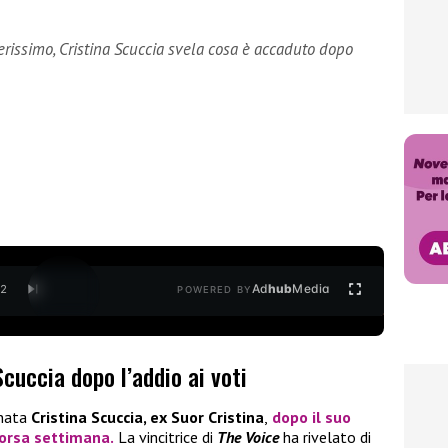
rissimo, Cristina Scuccia svela cosa è accaduto dopo
Ad
hub
Media
/
2
POWERED BY
Scuccia dopo l’addio ai voti
rnata
Cristina Scuccia, ex Suor Cristina
,
dopo il suo
orsa settimana.
La vincitrice di
The Voice
ha rivelato di