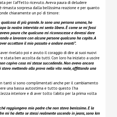
ta per l’affetto ricevuto. Aveva paura di deludere
 è rimasta sorpresa dalla bellissima reazione e per quanto
onde chiaramente un po’ di timore:
e qualcosa di più grande. Io sono una persona umana, ho
 dopo la nostra intervista mi sento libera. È come se mi fossi
 avevo paura che qualcuno mi riconoscesse e dovessi dare
vando a lavorare con alcune persone qualcuno ha capito. A
over accettare il mio passato e andare avanti”.
aver rivelato poi e avuto il coraggio di dire ai suoi nuovi
re stata ben accolta da tutti. Con loro ha iniziato a uscire
non capivo cosa mi stesse succedendo. Non avevo ancora
stavo mettendo alla prova nella vita reale, affittando una
 in tanti si sono complimentati anche per il cambiamento
avere una bassa autostima e tutto questo l’ha
ezza interiore e di aver tolto l’abito per la prima volta
ché raggiungevo mio padre che non stava benissimo. E la
re mi ha detto se stessi realmente uscendo in jeans, sono km