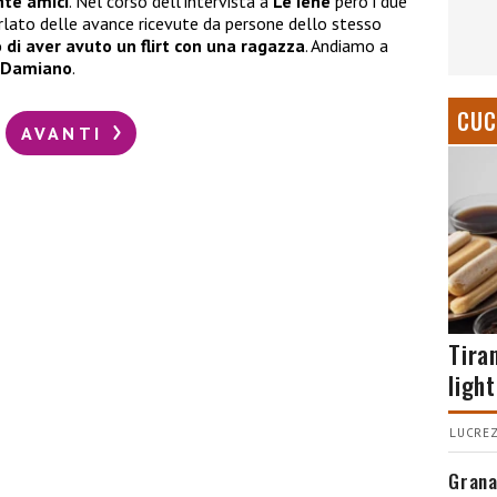
nte amici
. Nel corso dell’intervista a
Le Iene
però i due
lato delle avance ricevute da persone dello stesso
di aver avuto un flirt con una ragazza
. Andiamo a
Damiano
.
CUC
AVANTI
Tira
light
LUCREZ
Grana