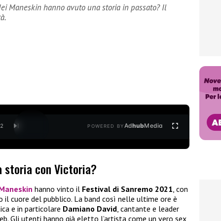
dei Maneskin hanno avuto una storia in passato? Il
à.
Ad
hub
Media
/
2
POWERED BY
 storia con Victoria?
Maneskin
hanno vinto il
Festival di Sanremo 2021
, con
o il cuore del pubblico. La band così nelle ultime ore è
ica e in particolare
Damiano David
, cantante e leader
eb. Gli utenti hanno già eletto l’artista come un vero sex