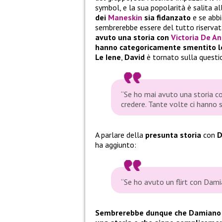
symbol, e la sua popolarità è salita al
dei
Maneskin
sia fidanzato
e se abbi
sembrerebbe essere del tutto riserva
avuto una storia con
Victoria De An
hanno categoricamente smentito le
Le Iene
,
David
è tornato sulla questi
“Se ho mai avuto una storia con
credere. Tante volte ci hanno s
A parlare della
presunta storia
con
D
ha aggiunto:
“Se ho avuto un flirt con Dami
Sembrerebbe dunque che Damiano D