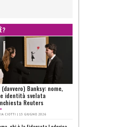
 È?
è (davvero) Banksy: nome,
 e identità svelata
’inchiesta Reuters
IA CIOTTI | 13 GIUGNO 2026
ma, chi è la fidanzata Lodovica