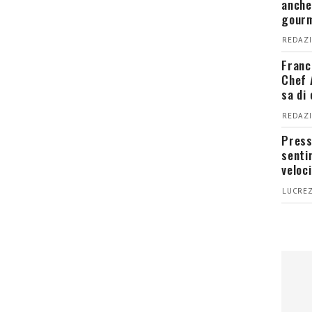
anche
gour
REDAZI
Franc
Chef 
sa di
REDAZI
Press
senti
veloci
LUCREZ