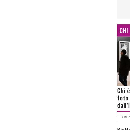
CHI
Chi 
foto
dall
LUCREZ
BigMa