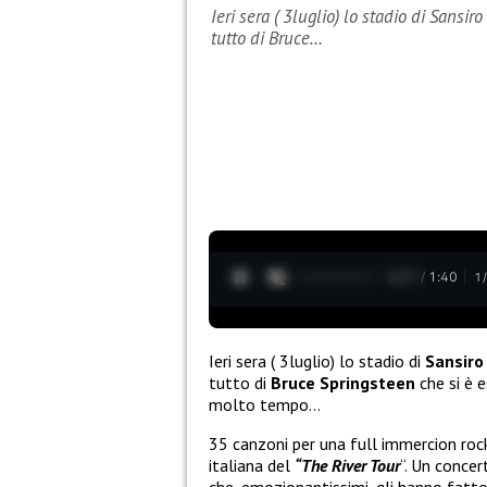
Ieri sera ( 3luglio) lo stadio di Sansir
tutto di Bruce…
0:28 / 1:40
1
Ieri sera ( 3luglio) lo stadio di
Sansiro
tutto di
Bruce Springsteen
che si è 
molto tempo…
35 canzoni per una full immercion rock
italiana del
“The River Tour
“. Un concer
che, emozionantissimi, gli hanno fatto