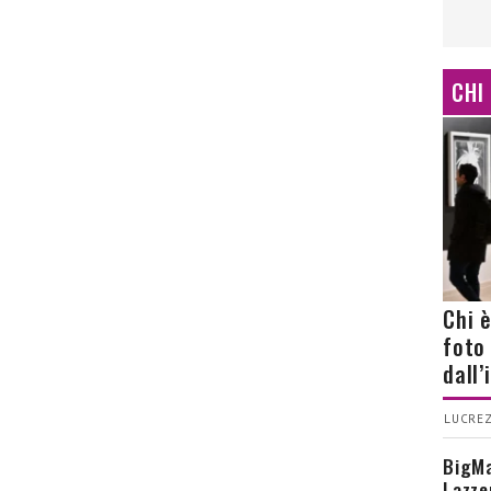
CHI
Chi 
foto
dall
LUCREZ
BigMa
Lazze