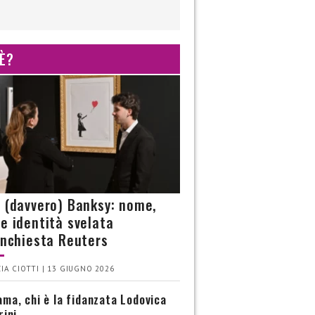
 È?
è (davvero) Banksy: nome,
 e identità svelata
’inchiesta Reuters
IA CIOTTI | 13 GIUGNO 2026
ma, chi è la fidanzata Lodovica
rini