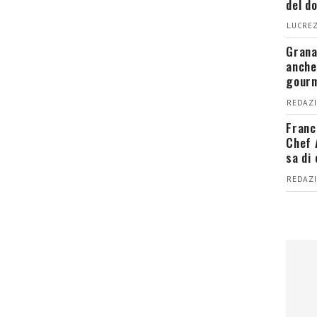
del d
LUCREZ
Grana
anche
gour
REDAZI
Franc
Chef 
sa di
REDAZI