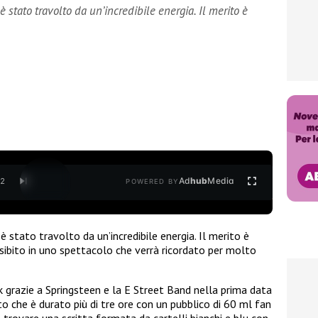
o è stato travolto da un’incredibile energia. Il merito è
Ad
hub
Media
/
2
POWERED BY
è stato travolto da un’incredibile energia. Il merito è
esibito in uno spettacolo che verrà ricordato per molto
 grazie a Springsteen e la E Street Band nella prima data
to che è durato più di tre ore con un pubblico di 60 ml fan
 trovare una scritta formata da cartelli bianchi e blu con