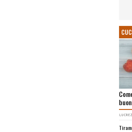
CUC
Come
buon
LUCREZ
Tiram