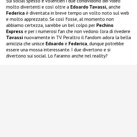
Sui social spesso e volentieri i due condividono dei video
molto divertenti e così oltre a
Edoardo Tavassi,
anche
Federica
è diventata in breve tempo un volto noto sul web
e molto apprezzato. Se così fosse, al momento non
abbiamo certezza, sarebbe un bel colpo per
Pechino
Express
e per i numerosi fan che non vedono l’ora di rivedere
Tavassi
nuovamente in TV. Peraltro il fandom adora la bella
amicizia che unisce
Edoardo
e
Federica
, dunque potrebbe
essere una mossa interessante. I due divertono e si
divertono sui social. Lo faranno anche nel reality?