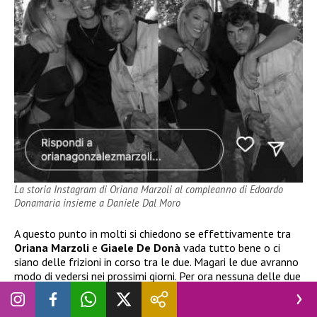
La storia Instagram di Oriana Marzoli al compleanno di Edoardo
Donamaria insieme a Daniele Dal Moro
A questo punto in molti si chiedono se effettivamente tra
Oriana Marzoli
e
Giaele De Donà
vada tutto bene o ci
siano delle frizioni in corso tra le due. Magari le due avranno
modo di vedersi nei prossimi giorni. Per ora nessuna delle due
si è esposta, ma non è escluso possano farlo nelle prossime
ore! Sarebbe questo anche un modo per mettere a tacere i