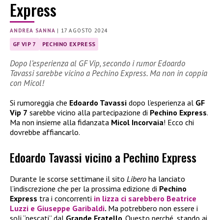
Express
ANDREA SANNA
|
17 AGOSTO 2024
GF VIP 7
PECHINO EXPRESS
Dopo l’esperienza al GF Vip, secondo i rumor Edoardo
Tavassi sarebbe vicino a Pechino Express. Ma non in coppia
con Micol!
Si rumoreggia che
Edoardo Tavassi
dopo l’esperienza al
GF
Vip 7
sarebbe vicino alla partecipazione di
Pechino Express
.
Ma non insieme alla fidanzata
Micol Incorvaia
! Ecco chi
dovrebbe affiancarlo.
Edoardo Tavassi vicino a Pechino Express
Durante le scorse settimane il sito
Libero
ha lanciato
l’indiscrezione che per la prossima edizione di
Pechino
Express
tra i concorrenti
in lizza ci sarebbero
Beatrice
Luzzi
e
Giuseppe Garibaldi
.
Ma potrebbero non essere i
soli “pescati” dal
Grande Fratello
. Questo perché, stando ai