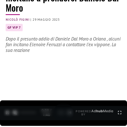
Moro
NICOLÒ FIGINI
|
29 MAGGIO 2023
GF VIP 7
Dopo il presunto addio di Daniele Dal Moro a Oriana , alcuni
fan incitano Elenoire Ferruzzi a contattare l’ex vippone. La
sua reazione
0:30 /
Ad
hub
Media
POWERED
1
/
2
1:40
BY