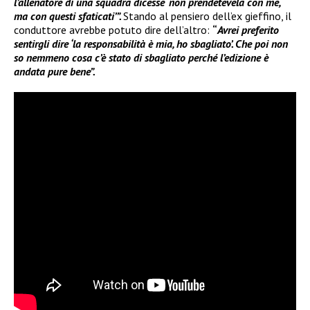
l’allenatore di una squadra dicesse ‘non prendetevela con me,
ma con questi sfaticati’”.
Stando al pensiero dell’ex gieffino, il
conduttore avrebbe potuto dire dell’altro:
“
Avrei preferito
sentirgli dire ‘la responsabilità è mia, ho sbagliato’. Che poi non
so nemmeno cosa c’è stato di sbagliato perché l’edizione è
andata pure bene”.