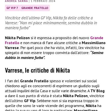
ANDREA SANNA
|
1 FEBBRAIO 2024
GF VIP 7
GRANDE FRATELLO
Vincitrice dell’ultimo GF Vip, Nikita fa delle critiche a
Varrese: “Non mi piace minimamente, semina dubbio in
maniera furba”
Nikita Pelizon
si è espressa a proposito del nuovo
Grande
Fratello
e non manca di fare alcune critiche a
Massimiliano
Varrese
. Per quel poco che ha visto, infatti, l’ex vincitrice ha
spiegato di non essere troppo convinta dall’attore:
“Semina
dubbio in maniera furba”.
Varrese, le critiche di Nikita
I fan del
Grande Fratello
spesso e volentieri sui social
chiedono agli ex concorrenti di esprimere un giudizio sugli
attuali inquilini della Casa e sulle varie dinamiche. A
TV Blog
a dare il suo punto di vista è stata
Nikita Pelizon
, vincitrice
dell’ultimo
GF Vip
. Sebbene non si sia espressa troppo in
quelle che sono le varie vicende del programma,
Nikita
ha
detto la sua su uno di loro in particolare:
Massimiliano