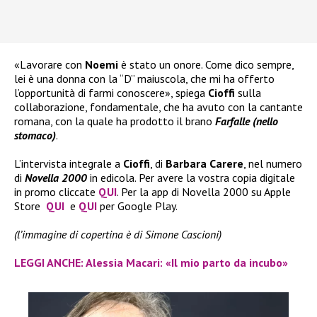
«Lavorare con
Noemi
è stato un onore. Come dico sempre,
lei è una donna con la “D” maiuscola, che mi ha offerto
l’opportunità di farmi conoscere», spiega
Cioffi
sulla
collaborazione, fondamentale, che ha avuto con la cantante
romana, con la quale ha prodotto il brano
Farfalle (nello
stomaco)
.
L’intervista integrale a
Cioffi
, di
Barbara Carere
, nel numero
di
Novella 2000
in edicola. Per avere la vostra copia digitale
in promo cliccate
QUI
. Per la app di Novella 2000 su Apple
Store
QUI
e
QUI
per Google Play.
(l’immagine di copertina è di Simone Cascioni)
LEGGI ANCHE: Alessia Macari: «Il mio parto da incubo»