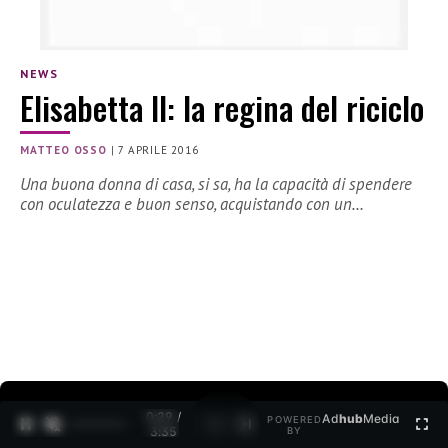
NEWS
Elisabetta II: la regina del riciclo
MATTEO OSSO
|
7 APRILE 2016
Una buona donna di casa, si sa, ha la capacità di spendere
con oculatezza e buon senso, acquistando con un…
0:30 /
Ad
hub
Media
POWERED
1
/
2
3:35
BY