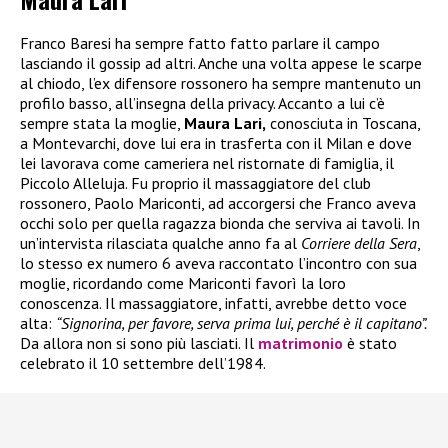
Franco Baresi ha sempre fatto fatto parlare il campo
lasciando il gossip ad altri. Anche una volta appese le scarpe
al chiodo, l’ex difensore rossonero ha sempre mantenuto un
profilo basso, all’insegna della privacy. Accanto a lui c’è
sempre stata la moglie,
Maura Lari,
conosciuta in Toscana,
a Montevarchi, dove lui era in trasferta con il Milan e dove
lei lavorava come cameriera nel ristornate di famiglia, il
Piccolo Alleluja. Fu proprio il massaggiatore del club
rossonero, Paolo Mariconti, ad accorgersi che Franco aveva
occhi solo per quella ragazza bionda che serviva ai tavoli. In
un’intervista rilasciata qualche anno fa al
Corriere della Sera
,
lo stesso ex numero 6 aveva raccontato l’incontro con sua
moglie, ricordando come Mariconti favorì la loro
conoscenza. Il massaggiatore, infatti, avrebbe detto voce
alta:
“Signorina, per favore, serva prima lui, perché è il capitano”.
Da allora non si sono più lasciati. Il
matrimonio
è stato
celebrato il 10 settembre dell’1984.