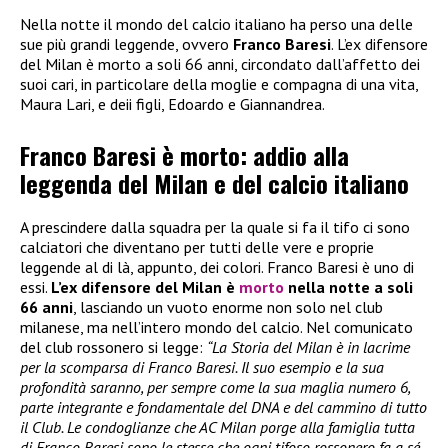
Nella notte il mondo del calcio italiano ha perso una delle
sue più grandi leggende, ovvero
Franco Baresi
. L’ex difensore
del Milan è morto a soli 66 anni, circondato dall’affetto dei
suoi cari, in particolare della moglie e compagna di una vita,
Maura Lari, e deii figli, Edoardo e Giannandrea.
Franco Baresi è morto: addio alla
leggenda del Milan e del calcio italiano
A prescindere dalla squadra per la quale si fa il tifo ci sono
calciatori che diventano per tutti delle vere e proprie
leggende al di là, appunto, dei colori. Franco Baresi è uno di
essi.
L’ex difensore del Milan è
morto
nella notte a soli
66 anni
, lasciando un vuoto enorme non solo nel club
milanese, ma nell’intero mondo del calcio. Nel comunicato
del club rossonero si legge:
“La Storia del Milan è in lacrime
per la scomparsa di Franco Baresi. Il suo esempio e la sua
profondità saranno, per sempre come la sua maglia numero 6,
parte integrante e fondamentale del DNA e del cammino di tutto
il Club. Le condoglianze che AC Milan porge alla famiglia tutta
di Franco Baresi sono le stesse che ogni tifoso rossonero fa a sé