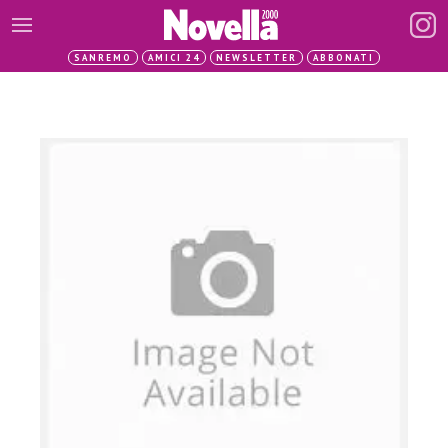
SANREMO
AMICI 24
NEWSLETTER
ABBONATI