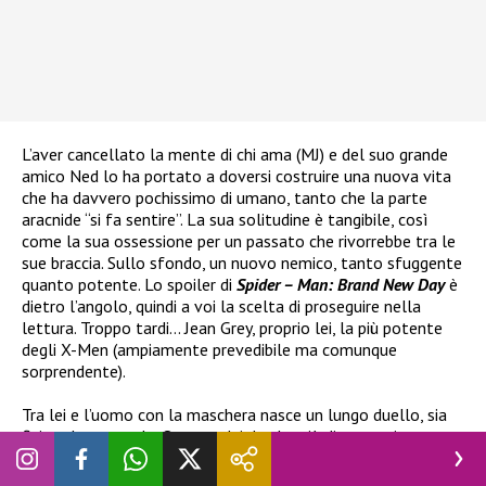
L’aver cancellato la mente di chi ama (MJ) e del suo grande
amico Ned lo ha portato a doversi costruire una nuova vita
che ha davvero pochissimo di umano, tanto che la parte
aracnide “si fa sentire”. La sua solitudine è tangibile, così
come la sua ossessione per un passato che rivorrebbe tra le
sue braccia. Sullo sfondo, un nuovo nemico, tanto sfuggente
quanto potente. Lo spoiler di
Spider – Man: Brand New Day
è
dietro l’angolo, quindi a voi la scelta di proseguire nella
lettura. Troppo tardi… Jean Grey, proprio lei, la più potente
degli X-Men (ampiamente prevedibile ma comunque
sorprendente).
Tra lei e l’uomo con la maschera nasce un lungo duello, sia
fisico che mentale. Ognuno dei due ha più di un motivo per
fare ciò che fa, entrambi hanno tanti fantasmi nel proprio
armadietto. Nel mezzo, il favoloso Punisher che, di fatto, è