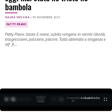
bambola
MAURA MESSINA
|
30 NOVEMBRE 2017
PATTY PRAVO
Patty Pravo: basta il nome, subito vengono in mente libertà,
trasgressione, passione, piacere. Tutto abbinato a eleganza e
raf- fi…
0:30 /
Ad
hub
Media
POWERED
1
/
2
3:35
BY