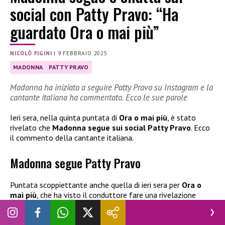
social con Patty Pravo: “Ha
guardato Ora o mai più”
NICOLÒ FIGINI
|
9 FEBBRAIO 2025
MADONNA
PATTY PRAVO
Madonna ha iniziato a seguire Patty Pravo su Instagram e la
cantante italiana ha commentato. Ecco le sue parole
Ieri sera, nella quinta puntata di
Ora o mai più
, è stato
rivelato che
Madonna segue sui social Patty Pravo
. Ecco
il commento della cantante italiana.
Madonna segue Patty Pravo
Puntata scoppiettante anche quella di ieri sera per
Ora o
mai più
, che ha visto il conduttore fare una rivelazione
davvero sorprendente. Durante le votazioni dei giudici,
infatti, ha fatto presente al pubblico che
Madonna ha