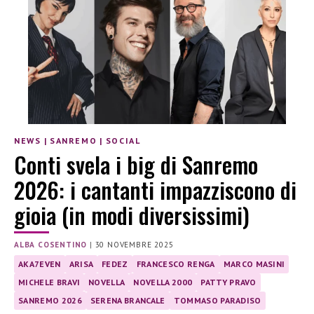
NEWS
|
SANREMO
|
SOCIAL
Conti svela i big di Sanremo
2026: i cantanti impazziscono di
gioia (in modi diversissimi)
ALBA COSENTINO
|
30 NOVEMBRE 2025
AKA7EVEN
ARISA
FEDEZ
FRANCESCO RENGA
MARCO MASINI
MICHELE BRAVI
NOVELLA
NOVELLA 2000
PATTY PRAVO
SANREMO 2026
SERENA BRANCALE
TOMMASO PARADISO