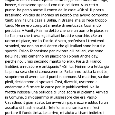
invece, ci eravamo sposati con rito celtico». A un certo
punto, ha perso anche il conto delle case. «Oh sì. Il poeta
brasiliano Vinicius de Moraes mi ricordò che avevo comprato
tanti anni fa una casa a Bahia, in Brasile, ma lo fece troppo
tardi. Me ne ero completamente dimenticata. Così andò
perduta». A Vanity Fair ha detto che «se un uomo le piace, se
lo fa», ma che trova «gli italiani brutti e sporchi». «Se un
uomo mi piace, me lo faccio, è vero, preferisco i trentenni
stranieri, ma non ho mai detto che gli italiani sono brutti e
sporchi. Colgo l’occasione per invitare gli italiani, che sono
belli, nel mio camerino mi piacciono i biondi. Anche gay,
perché no, il mio secondo marito lo era». Parla di Franco
Baldieri, arredatore e antiquario? «Sì, lui. Finimmo a letto già
la prima sera che ci conoscemmo. Parlammo tutta la notte,
scoprimmo di avere tanti punti in comune. Al mattino, su due
piedi, decidemmo di sposarci. Così, divertiti, uscimmo e
andammo a fi rmare le carte per le pubblicazioni. Nella
fretta indossai una pelliccia di lince sopra al pigiama. Arrivati
in Comune, ci rivolgemmo all’assessore che era Paolo
Cavallina, il giornalista. Lui avvertì i paparazzi e addio, fu un
assalto di fl ash e scatti. Telefonai a un’amica e mi feci
portare il fondotinta. Lei arrivò, mi aiutò a tirami indietro i