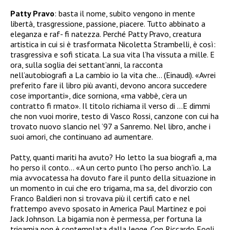
Patty Pravo
: basta il nome, subito vengono in mente
libertà, trasgressione, passione, piacere. Tutto abbinato a
eleganza e raf- fi natezza. Perché Patty Pravo, creatura
artistica in cui si è trasformata Nicoletta Strambelli, è così:
trasgressiva e sofi sticata. La sua vita l’ha vissuta a mille. E
ora, sulla soglia dei settant’anni, la racconta
nell’autobiografi a La cambio io la vita che… (Einaudi). «Avrei
preferito fare il libro più avanti, devono ancora succedere
cose importanti», dice sorniona, «ma vabbè, c’era un
contratto fi rmato». Il titolo richiama il verso di …E dimmi
che non vuoi morire, testo di Vasco Rossi, canzone con cui ha
trovato nuovo slancio nel ’97 a Sanremo. Nel libro, anche i
suoi amori, che continuano ad aumentare.
Patty, quanti mariti ha avuto? Ho letto la sua biografi a, ma
ho perso il conto… «A un certo punto l’ho perso anch’io. La
mia avvocatessa ha dovuto fare il punto della situazione in
un momento in cui che ero trigama, ma sa, del divorzio con
Franco Baldieri non si trovava più il certifi cato e nel
frattempo avevo sposato in America Paul Martinez e poi
Jack Johnson. La bigamia non è permessa, per fortuna la
trigamia non è contemplata dalla legge. Con Riccardo Fogli,