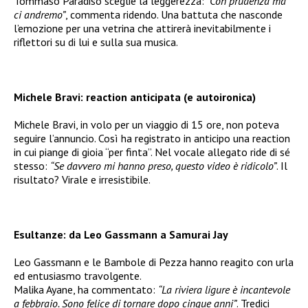
Tommaso Paradiso sceglie la leggerezza:
“Con prudenza ma
ci andremo”
, commenta ridendo. Una battuta che nasconde
l’emozione per una vetrina che attirerà inevitabilmente i
riflettori su di lui e sulla sua musica.
Michele Bravi: reaction anticipata (e autoironica)
Michele Bravi, in volo per un viaggio di 15 ore, non poteva
seguire l’annuncio. Così ha registrato in anticipo una reaction
in cui piange di gioia “per finta”. Nel vocale allegato ride di sé
stesso:
“Se davvero mi hanno preso, questo video è ridicolo”
. Il
risultato? Virale e irresistibile.
Esultanze: da Leo Gassmann a Samurai Jay
Leo Gassmann e le Bambole di Pezza hanno reagito con urla
ed entusiasmo travolgente.
Malika Ayane, ha commentato:
“La riviera ligure è incantevole
a febbraio. Sono felice di tornare dopo cinque anni”
. Tredici