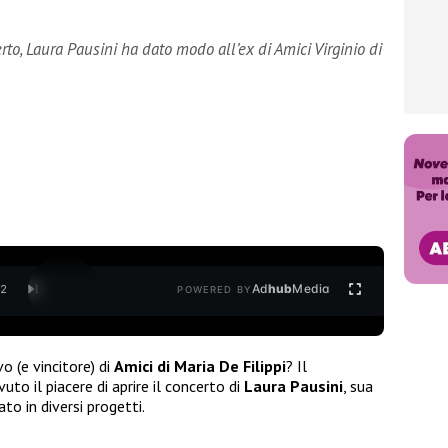
to, Laura Pausini ha dato modo all’ex di Amici Virginio di
Ad
hub
Media
/
2
POWERED BY
vo (e vincitore) di
Amici di Maria De Filippi
? Il
to il piacere di aprire il concerto di
Laura Pausini
, sua
to in diversi progetti.