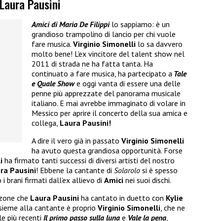
 Laura Pausini
Amici di Maria De Filippi
lo sappiamo: è un
grandioso trampolino di lancio per chi vuole
fare musica.
Virginio Simonelli
lo sa davvero
molto bene! L’ex vincitore del talent show nel
2011 di strada ne ha fatta tanta. Ha
continuato a fare musica, ha partecipato a
Tale
e Quale Show
e oggi vanta di essere una delle
penne più apprezzate del panorama musicale
italiano. E mai avrebbe immaginato di volare in
Messico per aprire il concerto della sua amica e
collega,
Laura Pausini!
A dire il vero già in passato
Virginio Simonelli
ha avuto questa grandiosa opportunità. Forse
i
ha firmato tanti successi di diversi artisti del nostro
ra Pausini
! Ebbene la cantante di
Solarolo
si è spesso
 i brani firmati dall’ex allievo di
Amici
nei suoi dischi.
nzone che
Laura Pausini
ha cantato in duetto con
Kylie
sieme alla cantante è proprio
Virginio Simonelli
, che ne
le più recenti
Il primo passo sulla luna
e
Vale la pena
,