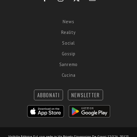
News
Reality
Social
Gossip
Sanremo
Cucina
ABBONATI
NEWSLETTER
Visibilia Editrice S.r.l.
con sede in Via Privata Giovannino De Grassi 12/12A, 20123