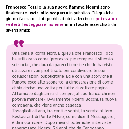
Francesco Totti
e la sua
nuova fiamma
Noemi
sono
finalmente
usciti allo scoperto
in pubblico. Già qualche
giorno fa erano stati pubblicati dei video in cui
potevamo
vederli
festeggiare insieme
in un locale
accerchiati da
diversi amici:
Una cena a Roma Nord. È quella che Francesco Totti
ha utilizzato come “pretesto” per rompere il silenzio
sui social, che dura da parecchi mesi e che lo ha visto
utilizzare i vari profili solo per condividere le sue
collaborazioni pubblicitarie. Ed è con una story che il
Pupone esce allo scoperto, a dimostrazione di come
abbia deciso una volta per tutte di voltare pagina.
Attorniato dagli amici di sempre, al suo fianco chi non
poteva mancare? Ovviamente Noemi Bocchi, la nuova
compagna, che viene anche taggata.
Tovaglioli all’aria, tra canti e sorrisi, la serata al Jerò
Restaurant di Ponte Milvio, come dice Il Messaggero,
è da incorniciare. Dopo mesi di polemiche, interviste,
paparazzate. Noemi, 34 anni, che da Capodanno