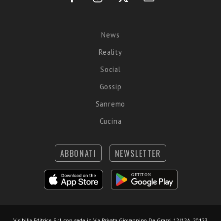
News
Reality
Social
Gossip
Sanremo
Cucina
ABBONATI
NEWSLETTER
Visibilia Editrice S.r.l.
con sede in Via Privata Giovannino De Grassi 12/12A, 20123