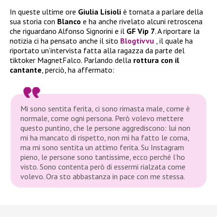
In queste ultime ore
Giulia Lisioli
è tornata a parlare della
sua storia con
Blanco
e ha anche rivelato alcuni retroscena
che riguardano Alfonso Signorini e il
GF Vip 7
. A riportare la
notizia ci ha pensato anche il sito
Blogtivvu
, il quale ha
riportato un’intervista fatta alla ragazza da parte del
tiktoker MagnetFalco. Parlando della
rottura con il
cantante
, perciò, ha affermato:
Mi sono sentita ferita, ci sono rimasta male, come è
normale, come ogni persona. Però volevo mettere
questo puntino, che le persone aggrediscono: lui non
mi ha mancato di rispetto, non mi ha fatto le corna,
ma mi sono sentita un attimo ferita. Su Instagram
pieno, le persone sono tantissime, ecco perché l’ho
visto. Sono contenta però di essermi rialzata come
volevo. Ora sto abbastanza in pace con me stessa.