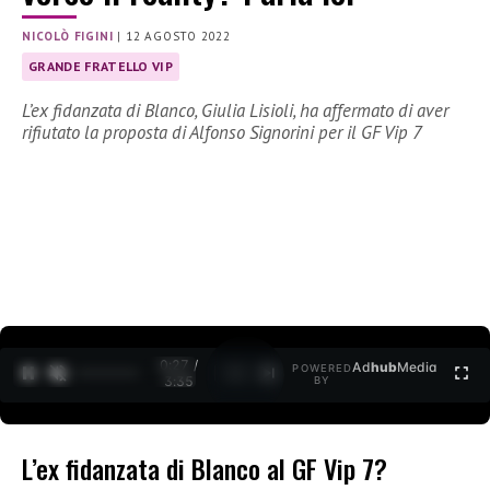
NICOLÒ FIGINI
|
12 AGOSTO 2022
GRANDE FRATELLO VIP
L’ex fidanzata di Blanco, Giulia Lisioli, ha affermato di aver
rifiutato la proposta di Alfonso Signorini per il GF Vip 7
0:27 /
Ad
hub
Media
POWERED
1
/
2
3:35
BY
L’ex fidanzata di Blanco al GF Vip 7?