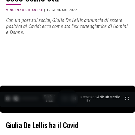
VINCENZO CHIANESE
|
12 GENNAIO 2022
Con un post sui social, Giulia De Lellis annuncia di essere
positiva al Covid: ecco come sta l’ex corteggiatrice di Uomini
e Donne.
0:26 /
Ad
hub
Media
POWERED
1
/
2
1:40
BY
Giulia De Lellis ha il Covid