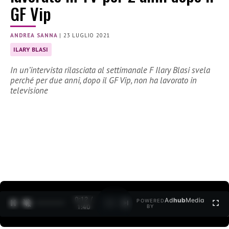
GF Vip
ANDREA SANNA
|
23 LUGLIO 2021
ILARY BLASI
In un’intervista rilasciata al settimanale F Ilary Blasi svela
perché per due anni, dopo il GF Vip, non ha lavorato in
televisione
0:12 /
Ad
hub
Media
POWERED
1
/
2
1:40
BY