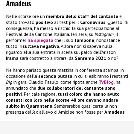
Amadeus
Nelle scorse ore un
membro dello staff del cantante
è
stato trovato
positivo
al test per il
Coronavirus
. Questo, di
conseguenza, ha messo a rischio la sua partecipazione al
Festival della Canzone Italiana. Ieri sera, su
Instagram
, il
performer
ha spiegato
che il suo
tampone
, nonostante
tutto,
risultava negativo
. Allora non si sapeva nulla
riguardo alla sua entrata in scena sul palco dell’Ariston.
Irama
sarà costretto a ritirarsi da
Sanremo 2021
o no?
Ne hanno parlato questa mattina in conferenza stampa, in
occasione della
seconda
putata
in cui si esibiranno i restanti
Big
in gara. Claudio Fasulo, come ripota anche
TvBlog
, ha
annunciato che
due collaboratori del cantante sono
positivi
. Per tale ragione,
tutti coloro che hanno avuto
contatti con loro nelle scorse 48 ore devono andare
subito in Quarantena
. Sembrerebbe quasi certa la non
presenza dell’ex allievo di Amici se non fosse per
Amadeus
.