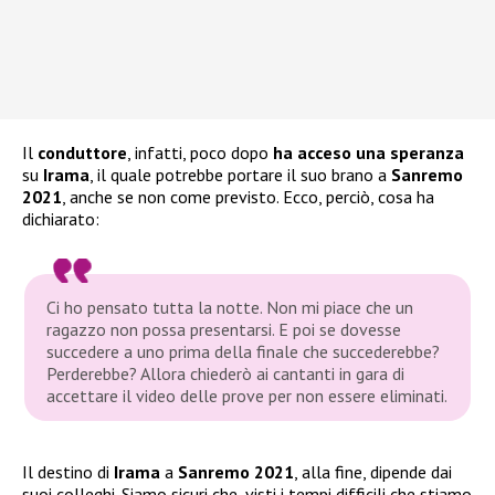
Il
conduttore
, infatti, poco dopo
ha acceso una speranza
su
Irama
, il quale potrebbe portare il suo brano a
Sanremo
2021
, anche se non come previsto. Ecco, perciò, cosa ha
dichiarato:
Ci ho pensato tutta la notte. Non mi piace che un
ragazzo non possa presentarsi. E poi se dovesse
succedere a uno prima della finale che succederebbe?
Perderebbe? Allora chiederò ai cantanti in gara di
accettare il video delle prove per non essere eliminati.
Il destino di
Irama
a
Sanremo 2021
, alla fine, dipende dai
suoi colleghi. Siamo sicuri che, visti i tempi difficili che stiamo