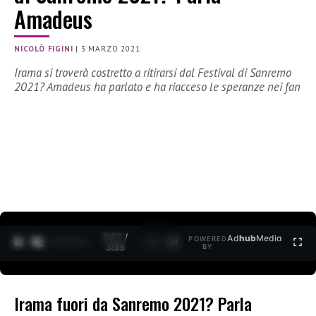
Amadeus
NICOLÒ FIGINI
|
3 MARZO 2021
Irama si troverà costretto a ritirarsi dal Festival di Sanremo
2021? Amadeus ha parlato e ha riacceso le speranze nei fan
0:28 /
Ad
hub
Media
POWERED
1
/
2
3:35
BY
Irama fuori da Sanremo 2021? Parla