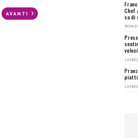
Franc
Chef 
AVANTI
sa di
REDAZI
Press
senti
veloci
LUCREZ
Pranz
piatt
LUCREZ