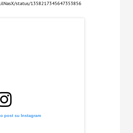
m/LilNasX/status/1358217345647353856
to post su Instagram