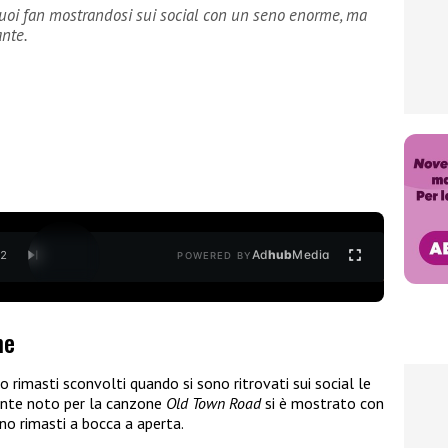
 suoi fan mostrandosi sui social con un seno enorme, ma
ante.
Ad
hub
Media
/
2
POWERED BY
me
 rimasti sconvolti quando si sono ritrovati sui social le
ante noto per la canzone
Old Town Road
si è mostrato con
ono rimasti a bocca a aperta.