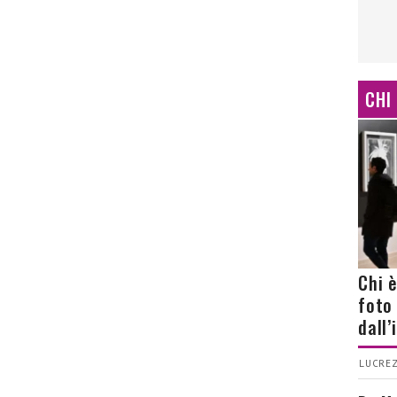
CHI
Chi 
foto
dall
LUCREZ