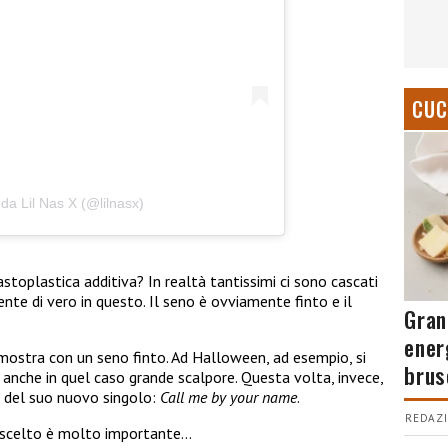
CUC
da Lil Nas X (@lilnasx)
stoplastica additiva? In realtà tantissimi ci sono cascati
ente di vero in questo. Il seno è ovviamente finto e il
Gran
ener
mostra con un seno finto. Ad Halloween, ad esempio, si
brus
 anche in quel caso grande scalpore. Questa volta, invece,
e del suo nuovo singolo:
Call me by your name
.
REDAZI
 scelto è molto importante…