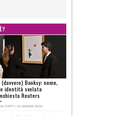
 È?
è (davvero) Banksy: nome,
 e identità svelata
’inchiesta Reuters
IA CIOTTI | 13 GIUGNO 2026