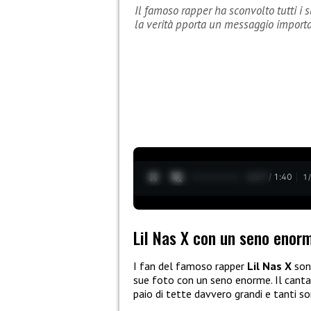
Il famoso rapper ha sconvolto tutti i
la verità pporta un messaggio import
0:28 / 1:40
1
Lil Nas X con un seno enor
I fan del famoso rapper
Lil Nas X
sono
sue foto con un seno enorme. Il cant
paio di tette davvero grandi e tanti s