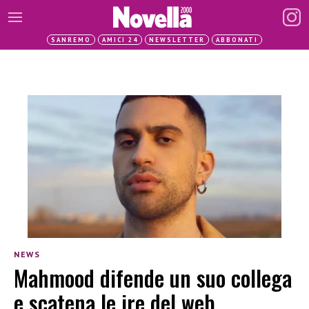
SANREMO
AMICI 24
NEWSLETTER
ABBONATI
NEWS
Mahmood difende un suo collega
e scatena le ire del web