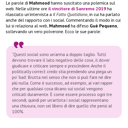
Le parole di
Mahmood
hanno suscitato una polemica sul
web. Nelle ultime ore
il vincitore di
Sanremo 2019
ha
rilasciato un’intervista a
Il Fatto Quotidiano
, in cui ha parlato
anche del rapporto con i social. Commentando il modo in cui
lui si relaziona al web,
Mahmood
ha difeso
Guè Pequeno
,
sollevando un vero polverone. Ecco le sue parole:
“Questi social sono un’arma a doppio taglio. Tutti
devono trovare il lato negativo delle cose, il dover
giudicare e criticare sempre e prescindere. Anche il
politically correct credo stia prendendo una piega un
po’ ‘bad’. Brutta nel senso che non si può fare né dire
più nulla. Come è successo, ad esempio, ai vari rapper
che per qualsiasi cosa dicano sui social vengono
criticati duramente. È come essere processo ogni tre
secondi, quindi per un’artista i social rappresentano
una chiusura, non sei libero di dire quello che pensi al
100%.