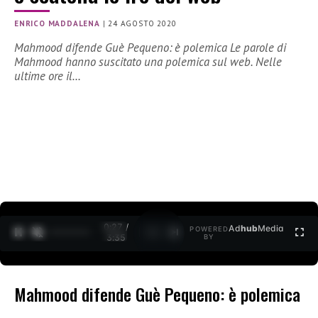
ENRICO MADDALENA
|
24 AGOSTO 2020
Mahmood difende Guè Pequeno: è polemica Le parole di
Mahmood hanno suscitato una polemica sul web. Nelle
ultime ore il…
0:27 /
Ad
hub
Media
POWERED
1
/
2
3:35
BY
Mahmood difende Guè Pequeno: è polemica