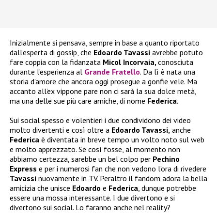
Inizialmente si pensava, sempre in base a quanto riportato
dall’esperta di gossip, che
Edoardo Tavassi
avrebbe potuto
fare coppia con la fidanzata
Micol Incorvaia,
conosciuta
durante l’esperienza al
Grande Fratello
. Da lì è nata una
storia d’amore che ancora oggi prosegue a gonfie vele. Ma
accanto all’ex vippone pare non ci sarà la sua dolce metà,
ma una delle sue più care amiche, di nome
Federica.
Sui social spesso e volentieri i due condividono dei video
molto divertenti e così oltre a
Edoardo Tavassi,
anche
Federica
è diventata in breve tempo un volto noto sul web
e molto apprezzato. Se così fosse, al momento non
abbiamo certezza, sarebbe un bel colpo per
Pechino
Express
e per i numerosi fan che non vedono l’ora di rivedere
Tavassi
nuovamente in TV. Peraltro il fandom adora la bella
amicizia che unisce
Edoardo
e
Federica
, dunque potrebbe
essere una mossa interessante. I due divertono e si
divertono sui social. Lo faranno anche nel reality?