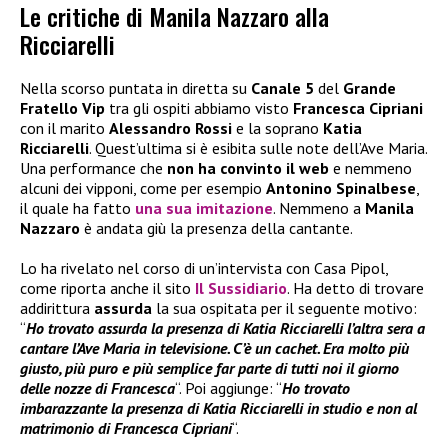
Le critiche di Manila Nazzaro alla
Ricciarelli
Nella scorso puntata in diretta su
Canale 5
del
Grande
Fratello Vip
tra gli ospiti abbiamo visto
Francesca Cipriani
con il marito
Alessandro Rossi
e la soprano
Katia
Ricciarelli
. Quest’ultima si è esibita sulle note dell’Ave Maria.
Una performance che
non ha convinto il web
e nemmeno
alcuni dei vipponi, come per esempio
Antonino Spinalbese
,
il quale ha fatto
una sua i
mitazione
. Nemmeno a
Manila
Nazzaro
è andata giù la presenza della cantante.
Lo ha rivelato nel corso di un’intervista con Casa Pipol,
come riporta anche il sito
Il S
ussidiario
. Ha detto di trovare
addirittura
assurda
la sua ospitata per il seguente motivo:
“
Ho trovato assurda la presenza di Katia Ricciarelli l’altra sera a
cantare l’Ave Maria
in televisione. C’è un cachet. Era molto più
giusto, più puro e più semplice far parte di tutti noi il giorno
delle nozze di Francesca
“. Poi aggiunge: “
Ho trovato
imbarazzante la presenza di Katia Ricciarelli in studio e non al
matrimonio di Francesca Cipriani
“.