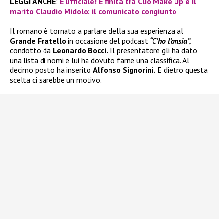
LEGGI ANCHE
:
È ufficiale! È finita tra Clio Make Up e il
marito Claudio Midolo: il comunicato congiunto
Il romano è tornato a parlare della sua esperienza al
Grande Fratello
in occasione del podcast
“C’ho l’ansia”,
condotto da
Leonardo Bocci.
Il presentatore gli ha dato
una lista di nomi e lui ha dovuto farne una classifica. Al
decimo posto ha inserito
Alfonso Signorini.
E dietro questa
scelta ci sarebbe un motivo.