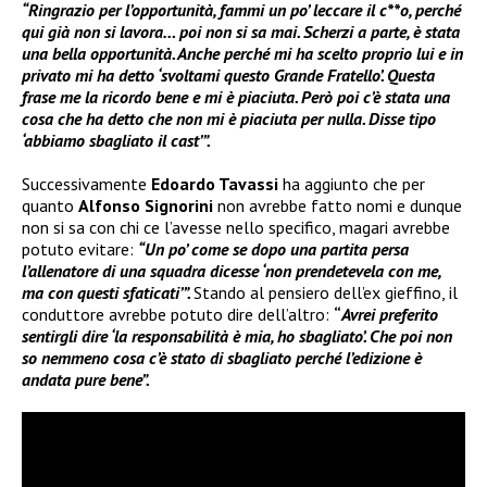
“Ringrazio per l’opportunità, fammi un po’ leccare il c**o, perché
qui già non si lavora… poi non si sa mai. Scherzi a parte, è stata
una bella opportunità. Anche perché mi ha scelto proprio lui e in
privato mi ha detto ‘svoltami questo Grande Fratello’. Questa
frase me la ricordo bene e mi è piaciuta. Però poi c’è stata una
cosa che ha detto che non mi è piaciuta per nulla. Disse tipo
‘abbiamo sbagliato il cast’”.
Successivamente
Edoardo Tavassi
ha aggiunto che per
quanto
Alfonso Signorini
non avrebbe fatto nomi e dunque
non si sa con chi ce l’avesse nello specifico, magari avrebbe
potuto evitare:
“Un po’ come se dopo una partita persa
l’allenatore di una squadra dicesse ‘non prendetevela con me,
ma con questi sfaticati’”.
Stando al pensiero dell’ex gieffino, il
conduttore avrebbe potuto dire dell’altro:
“
Avrei preferito
sentirgli dire ‘la responsabilità è mia, ho sbagliato’. Che poi non
so nemmeno cosa c’è stato di sbagliato perché l’edizione è
andata pure bene”.