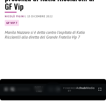
GF Vip
NICOLÒ FIGINI
|
15 DICEMBRE 2022
GF VIP 7
Manila Nazzaro si è detta contro l’ospitata di Katia
Ricciarelli alla diretta del Grande Fratello Vip 7
0:28 /
Ad
hub
Media
POWERED
1
/
2
1:40
BY