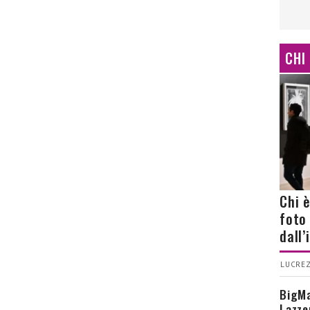
CHI
Chi 
foto
dall
LUCREZ
BigMa
Lazze