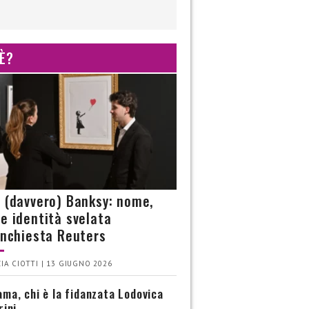
 È?
è (davvero) Banksy: nome,
 e identità svelata
’inchiesta Reuters
IA CIOTTI | 13 GIUGNO 2026
ma, chi è la fidanzata Lodovica
rini