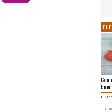
CUC
Come
buon
LUCREZ
Tiram