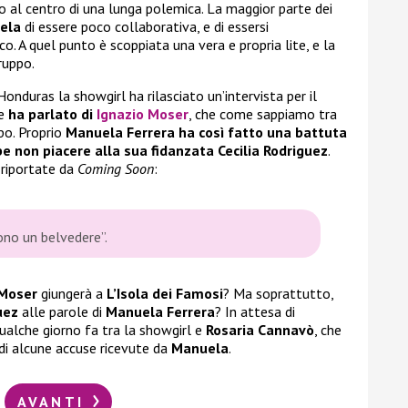
o al centro di una lunga polemica. La maggior parte dei
ela
di essere poco collaborativa, e di essersi
o. A quel punto è scoppiata una vera e propria lite, e la
ruppo.
Honduras la showgirl ha rilasciato un’intervista per il
le
ha parlato di
Ignazio Moser
, che come sappiamo tra
po. Proprio
Manuela Ferrera ha così fatto una battuta
bbe non piacere alla sua fidanzata Cecilia Rodriguez
.
 riportate da
Coming Soon
:
ono un belvedere”.
 Moser
giungerà a
L’Isola dei Famosi
? Ma soprattutto,
uez
alle parole di
Manuela Ferrera
? In attesa di
ualche giorno fa tra la showgirl e
Rosaria Cannavò
, che
 di alcune accuse ricevute da
Manuela
.
AVANTI