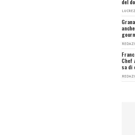
del d
LUCREZ
Grana
anche
gour
REDAZI
Franc
Chef 
sa di
REDAZI