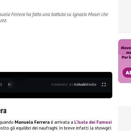
uela Ferrera ha fatto una battuta su Ignazio Moser che
uez.
Ad
hub
Media
/
2
POWERED BY
era
a quando
Manuela Ferrera
è arrivata a
L’Isola dei Famosi
lto gli equilibri dei naufraghi. In breve infatti la showgirl