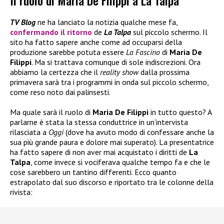
Il ruolo di Maria De Filippi a La Talpa
TV Blog
ne ha lanciato la notizia qualche mese fa,
confermando il ritorno
de
La Talpa
sul piccolo schermo. Il
sito ha fatto sapere anche come ad occuparsi della
produzione sarebbe potuta essere
La Fascino
di
Maria De
Filippi
. Ma si trattava comunque di sole indiscrezioni. Ora
abbiamo la certezza che il
reality show
dalla prossima
primavera sarà tra i programmi in onda sul piccolo schermo,
come reso noto dai palinsesti.
Ma quale sarà il ruolo di
Maria De Filippi
in tutto questo? A
parlarne è stata la stessa conduttrice in un’intervista
rilasciata a
Oggi
(dove ha avuto modo di confessare anche la
sua più grande paura e dolore mai superato). La presentatrice
ha fatto sapere di non aver mai acquistato i diritti de
La
Talpa
, come invece si vociferava qualche tempo fa e che le
cose sarebbero un tantino differenti. Ecco quanto
estrapolato dal suo discorso e riportato tra le colonne della
rivista: