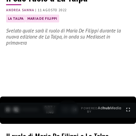
ANDREA SANNA
|
11 AGOSTO 2022
LA TALPA
MARIA DE FILIPPI
Svelato quale sarà il ruolo di Maria De Filippi durante la
nuova edizione de La Talpa, in onda su Mediaset in
primavera
0:27 /
Ad
hub
Media
POWERED
1
/
2
1:40
BY