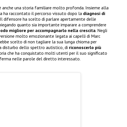
c’è anche una storia familiare molto profonda. Insieme alla
a ha raccontato il percorso vissuto dopo la
diagnosi di
l difensore ha scelto di parlare apertamente delle
 spiegando quanto sia importante imparare a comprendere
odo migliore per accompagnarlo nella crescita
. Negli
a versione molto emozionante legata ai capelli di Marc
rebbe scelto di non tagliare la sua lunga chioma per
 disturbo dello spettro autistico, di
riconoscerlo più
ria che ha conquistato molti utenti per il suo significato
erma nelle parole del diretto interessato.