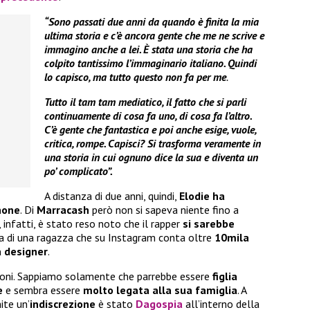
“Sono passati due anni da quando è finita la mia
ultima storia e c’è ancora gente che me ne scrive e
immagino anche a lei.
È stata una storia che ha
colpito tantissimo l’immaginario italiano. Quindi
lo capisco, ma tutto questo non fa per me
.
Tutto il tam tam mediatico, il fatto che si parli
continuamente di cosa fa uno, di cosa fa l’altro.
C’è gente che fantastica e poi anche esige, vuole,
critica, rompe. Capisci? Si trasforma veramente in
una storia in cui ognuno dice la sua e diventa un
po’ complicato”.
A distanza di due anni, quindi,
Elodie ha
nnone
. Di
Marracash
però non si sapeva niente fino a
 infatti, è stato reso noto che il rapper
si sarebbe
tta di una ragazza che su Instagram conta oltre
10mila
a designer
.
ioni. Sappiamo solamente che parrebbe essere
figlia
e
e sembra essere
molto legata alla sua famiglia
. A
ite un’
indiscrezione
è stato
Dagospia
all’interno della