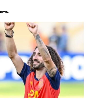
news
.