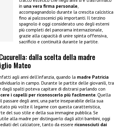
tratto estetico che negli anni si è trasformato
in
una vera firma personale
,
accompagnandolo durante la crescita calcistica
fino ai palcoscenici più importanti. Il terzino
spagnolo è oggi considerato uno degli esterni
più completi del panorama internazionale,
grazie alla capacità di unire spinta offensiva,
sacrificio e continuità durante le partite.
i Cucurella: dalla scelta della madre
figlio Mateo
nfatti agli anni dell’infanzia, quando la
madre Patricia
ividuarlo in campo. Durante le partite delle giovanili, tra
e dagli spalti poteva capitare di distrarsi parlando con
scere i capelli per riconoscerlo più facilmente
. Quella
il passare degli anni, una parte inseparabile della sua
ntato più volte il legame con questa caratteristica,
rte del suo stile e della sua immagine pubblica. Se
tile alla madre per distinguerlo dagli altri bambini, oggi
ediati del calciatore, tanto da essere
riconosciuti dai