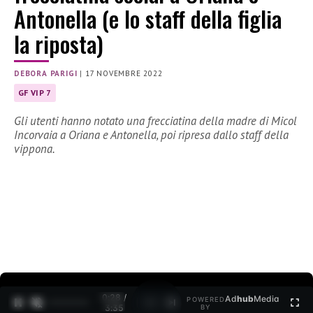
Antonella (e lo staff della figlia
la riposta)
DEBORA PARIGI
|
17 NOVEMBRE 2022
GF VIP 7
Gli utenti hanno notato una frecciatina della madre di Micol
Incorvaia a Oriana e Antonella, poi ripresa dallo staff della
vippona.
0:30 /
Ad
hub
Media
POWERED
1
/
2
3:35
BY