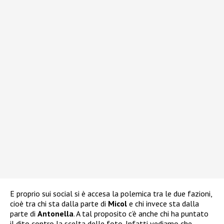
E proprio sui social si è accesa la polemica tra le due fazioni,
cioè tra chi sta dalla parte di
Micol
e chi invece sta dalla
parte di
Antonella
. A tal proposito c’è anche chi ha puntato
il dito contro la scelta delle foto. Infatti vediamo che