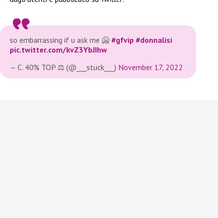
so embarrassing if u ask me 🥶
#gfvip
#donnalisi
pic.twitter.com/kvZ3YbJIhw
— C. 40% TOP ⚖️ (@___stuck___)
November 17, 2022