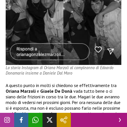
La storia Instagram di Oriana Marzoli al compleanno di Edoardo
Donamaria insieme a Daniele Dal Moro
A questo punto in molti si chiedono se effettivamente tra
Oriana Marzoli
e
Giaele De Donà
vada tutto bene o ci
siano delle frizioni in corso tra le due. Magari le due avranno
modo di vedersi nei prossimi giorni. Per ora nessuna delle due
si è esposta, ma non è escluso possano farlo nelle prossime
ore! Sarebbe questo anche un modo per mettere a tacere i
pettegolezzi di una presunta lite tra loro. Attendiamo
notizie da parte delle dirette interessate.