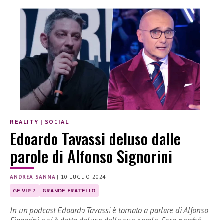
REALITY
|
SOCIAL
Edoardo Tavassi deluso dalle
parole di Alfonso Signorini
ANDREA SANNA
|
10 LUGLIO 2024
GF VIP 7
GRANDE FRATELLO
In un podcast Edoardo Tavassi è tornato a parlare di Alfonso