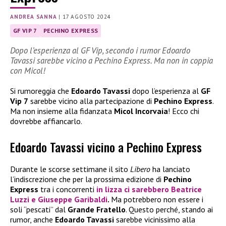
ANDREA SANNA
|
17 AGOSTO 2024
GF VIP 7
PECHINO EXPRESS
Dopo l’esperienza al GF Vip, secondo i rumor Edoardo
Tavassi sarebbe vicino a Pechino Express. Ma non in coppia
con Micol!
Si rumoreggia che
Edoardo Tavassi
dopo l’esperienza al
GF
Vip 7
sarebbe vicino alla partecipazione di
Pechino Express
.
Ma non insieme alla fidanzata
Micol Incorvaia
! Ecco chi
dovrebbe affiancarlo.
Edoardo Tavassi vicino a Pechino Express
Durante le scorse settimane il sito
Libero
ha lanciato
l’indiscrezione che per la prossima edizione di
Pechino
Express
tra i concorrenti
in lizza ci sarebbero
Beatrice
Luzzi
e
Giuseppe Garibaldi
.
Ma potrebbero non essere i
soli “pescati” dal
Grande Fratello
. Questo perché, stando ai
rumor, anche
Edoardo Tavassi
sarebbe vicinissimo alla