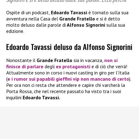
Signorini e si è detto deluso dalle sue parole. Ecco perché
Ospite di un podcast,
Edoardo Tavassi
è tornato sulla sua
avventura nella Casa del
Grande Fratello
e si è detto
molto deluso dalle parole di
Alfonso Signorini
sulla sua
edizione.
Edoardo Tavassi deluso da Alfonso Signorini
Nonostante il
Grande Fratello
sia in vacanza,
non si
finisce di parlare
degli
ex protagonisti
e di ciò che verrà!
Attualmente sono in corso i nuovi casting in giro per l’Italia
(
e i rumor sui papabili gieffini vip non mancano di certo
).
Per ora non ci resta che attendere e capire chi varcherà la
Porta Rossa, che nel recente passato ha visto tra i suoi
inquilini
Edoardo Tavassi.