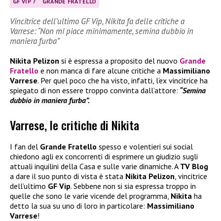
GF VIP 7
GRANDE FRATELLO
Vincitrice dell’ultimo GF Vip, Nikita fa delle critiche a
Varrese: “Non mi piace minimamente, semina dubbio in
maniera furba”
Nikita Pelizon
si è espressa a proposito del nuovo
Grande
Fratello
e non manca di fare alcune critiche a
Massimiliano
Varrese
. Per quel poco che ha visto, infatti, l’ex vincitrice ha
spiegato di non essere troppo convinta dall’attore:
“Semina
dubbio in maniera furba”.
Varrese, le critiche di Nikita
I fan del
Grande Fratello
spesso e volentieri sui social
chiedono agli ex concorrenti di esprimere un giudizio sugli
attuali inquilini della Casa e sulle varie dinamiche. A
TV Blog
a dare il suo punto di vista è stata
Nikita Pelizon
, vincitrice
dell’ultimo
GF Vip
. Sebbene non si sia espressa troppo in
quelle che sono le varie vicende del programma,
Nikita
ha
detto la sua su uno di loro in particolare:
Massimiliano
Varrese
!