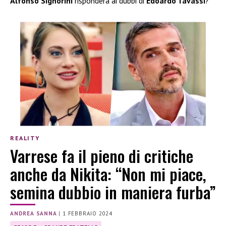
Alfonso Signorini
risponderà ai dubbi di
Edoardo Tavassi
?
REALITY
Varrese fa il pieno di critiche
anche da Nikita: “Non mi piace,
semina dubbio in maniera furba”
ANDREA SANNA
|
1 FEBBRAIO 2024