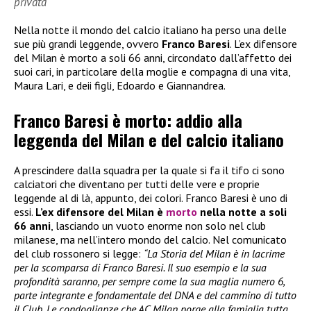
privata
Nella notte il mondo del calcio italiano ha perso una delle
sue più grandi leggende, ovvero
Franco Baresi
. L’ex difensore
del Milan è morto a soli 66 anni, circondato dall’affetto dei
suoi cari, in particolare della moglie e compagna di una vita,
Maura Lari, e deii figli, Edoardo e Giannandrea.
Franco Baresi è morto: addio alla
leggenda del Milan e del calcio italiano
A prescindere dalla squadra per la quale si fa il tifo ci sono
calciatori che diventano per tutti delle vere e proprie
leggende al di là, appunto, dei colori. Franco Baresi è uno di
essi.
L’ex difensore del Milan è
morto
nella notte a soli
66 anni
, lasciando un vuoto enorme non solo nel club
milanese, ma nell’intero mondo del calcio. Nel comunicato
del club rossonero si legge:
“La Storia del Milan è in lacrime
per la scomparsa di Franco Baresi. Il suo esempio e la sua
profondità saranno, per sempre come la sua maglia numero 6,
parte integrante e fondamentale del DNA e del cammino di tutto
il Club. Le condoglianze che AC Milan porge alla famiglia tutta