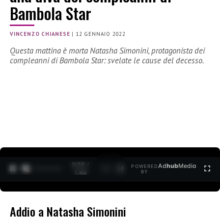
Bambola Star
VINCENZO CHIANESE
|
12 GENNAIO 2022
Questa mattina è morta Natasha Simonini, protagonista dei
compleanni di Bambola Star: svelate le cause del decesso.
0:30 /
Ad
hub
Media
POWERED
1
/
2
1:40
BY
Addio a Natasha Simonini