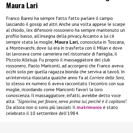
Maura Lari
Franco Baresi ha sempre fatto fatto parlare il campo
lasciando il gossip ad altri. Anche una volta appese le scarpe
al chiodo, l’ex difensore rossonero ha sempre mantenuto un
profilo basso, all’insegna della privacy. Accanto a lui c’è
sempre stata la moglie,
Maura Lari,
conosciuta in Toscana,
a Montevarchi, dove lui era in trasferta con il Milan e dove
lei lavorava come cameriera nel ristornate di famiglia, il
Piccolo Alleluja. Fu proprio il massaggiatore del club
rossonero, Paolo Mariconti, ad accorgersi che Franco aveva
occhi solo per quella ragazza bionda che serviva ai tavoli. In
un’intervista rilasciata qualche anno fa al
Corriere della Sera
,
lo stesso ex numero 6 aveva raccontato l’incontro con sua
moglie, ricordando come Mariconti favorì la loro
conoscenza. Il massaggiatore, infatti, avrebbe detto voce
alta:
“Signorina, per favore, serva prima lui, perché è il capitano”.
Da allora non si sono più lasciati. Il
matrimonio
è stato
celebrato il 10 settembre dell’1984.