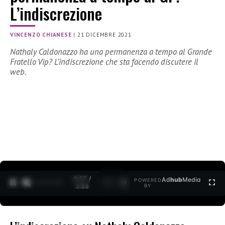
L’indiscrezione
VINCENZO CHIANESE
|
21 DICEMBRE 2021
Nathaly Caldonazzo ha una permanenza a tempo al Grande
Fratello Vip? L’indiscrezione che sta facendo discutere il
web.
0:27 /
Ad
hub
Media
POWERED
1
/
2
3:35
BY