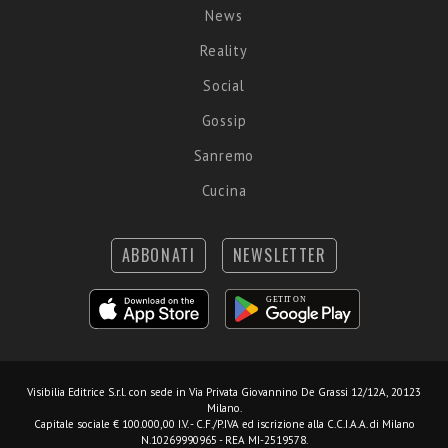
News
Reality
Social
Gossip
Sanremo
Cucina
ABBONATI
NEWSLETTER
Visibilia Editrice S.r.l.
con sede in Via Privata Giovannino De Grassi 12/12A, 20123
Milano.
Capitale sociale € 100.000,00 I.V. - C.F./P.IVA ed iscrizione alla C.C.I.A.A. di Milano
N.10269990965 - REA MI-2519578.