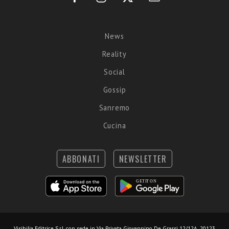
News
Reality
Social
Gossip
Sanremo
Cucina
ABBONATI
NEWSLETTER
Visibilia Editrice S.r.l.
con sede in Via Privata Giovannino De Grassi 12/12A, 20123