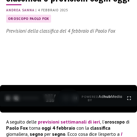
ANDREA SANNA
|
4 FEBBRAIO 2025
OROSCOPO PAOLO FOX
Previsioni della classifica del 4 febbraio di Paolo Fox
0:27 /
Ad
hub
Media
POWERED
1
/
2
3:35
BY
A seguito delle
previsioni
settimanali di ieri
, l’
oroscopo
di
Paolo Fox
torna
oggi 4 febbraio
con la
classifica
giornaliera,
segno
per
segno
. Ecco cosa dice l’esperto a
I