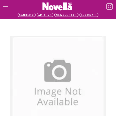
SANREMO
AMICI 24
NEWSLETTER
ABBONATI