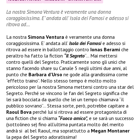
La nostra Simona Ventura è veramente una donna
coraggiosissima. E’ andata all’ Isola dei Famosi e adesso si
ritrova ad…
La nostra
Simona Ventura
è veramente una donna
coraggiosissima. E’ andata all’
Isola dei Famosi
e adesso si
ritrova ad essere in ballottaggio contro
Ionas Berami
che
peraltro ha fatto la fiction
“Il Segreto
“… Mai mettersi
contro quelli del Segreto. Praticamente sono gli unici che
stanno facendo share su Canale 5 negli ultimi due anni, al
punto che
Barbara d’Urso
ne gode alla grandissima come
“effetto traino”. Nello stesso tempo è molto molto
pericoloso per la nostra Simona mettersi contro una star del
Segreto. Perché se vincono le fan del Segreto significa che
lei sarà bocciata da quello che lei un tempo chiamava “il
pubblico sovrano”… Stessa sorte, però, potrebbe capitare a
Raoul Bova
perché lui si ritrova ad essere protagonista di
una fiction che si chiama
“Fuoco amico”,
e se sarà un successo
(sottolineo se) fino all’ultima puntata molto del merito
andrà si al bel Raoul, ma soprattutto a
Megan Montaner
la pepa del Segreto adoratissima!