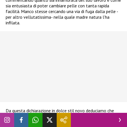
commentando quanto sia innamorata del suo lavoro e come
sia entusiasta di poter cambiare pelle con tanta rapida
facilità. Manco stesse cercando una via di fuga dalla pelle -
per altro vellutatissima- nella quale madre natura l’ha
infilata.
Da questa dichiarazione in dolce stil novo deduciamo che
non si tratti di un malcelato tentativo di remare contro
l’implacabile passare del tempo, ma piuttosto di un look