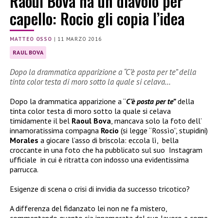
Raoul Bova ha un diavolo per
capello: Rocio gli copia l’idea
MATTEO OSSO
|
11 MARZO 2016
RAUL BOVA
Dopo la drammatica apparizione a “C’è posta per te” della
tinta color testa di moro sotto la quale si celava…
Dopo la drammatica apparizione a “
C’è posta per te”
della
tinta color testa di moro sotto la quale si celava
timidamente il bel
Raoul Bova
, mancava solo la foto dell’
innamoratissima compagna
Rocio
(si legge “Rossìo”, stupidini)
Morales
a giocare l’asso di briscola: eccola lì, bella
croccante in una foto che ha pubblicato sul suo Instagram
ufficiale in cui è ritratta con indosso una evidentissima
parrucca.
Esigenze di scena o crisi di invidia da successo tricotico?
A differenza del fidanzato lei non ne fa mistero,