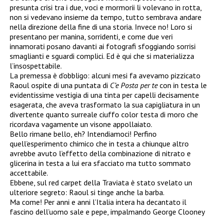
presunta crisi tra i due, voci e mormorii li volevano in rotta,
non si vedevano insieme da tempo, tutto sembrava andare
nella direzione della fine di una storia. Invece no! Loro si
presentano per manina, sorridenti, e come due veri
innamorati posano davanti ai fotografi sfoggiando sorrisi
smaglianti e sguardi complici. Ed è qui che si materializza
l’insospettabile.
La premessa è d’obbligo: alcuni mesi fa avevamo pizzicato
Raoul ospite di una puntata di
C’e Posta per te
con in testa le
evidentissime vestigia di una tinta per capelli decisamente
esagerata, che aveva trasformato la sua capigliatura in un
divertente quanto surreale ciuffo color testa di moro che
ricordava vagamente un visone appollaiato.
Bello rimane bello, eh? Intendiamoci! Perfino
quell’esperimento chimico che in testa a chiunque altro
avrebbe avuto l’effetto della combinazione di nitrato e
glicerina in testa a lui era sfacciato ma tutto sommato
accettabile.
Ebbene, sul red carpet della Traviata è stato svelato un
ulteriore segreto: Raoul si tinge anche la barba.
Ma come! Per anni e anni l’Italia intera ha decantato il
fascino dell’uomo sale e pepe, impalmando George Clooney