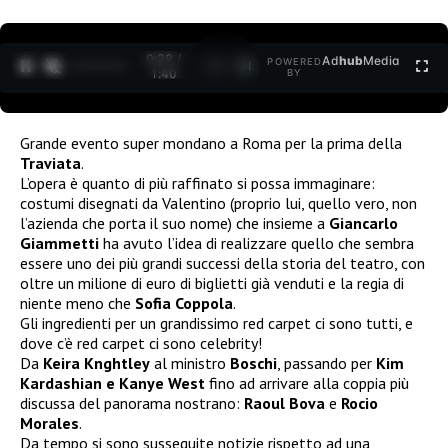
0:30 /
Ad
hub
Media
POWERED
1
/
2
1:40
BY
Grande evento super mondano a Roma per la prima della
Traviata
.
L’opera è quanto di più raffinato si possa immaginare:
costumi disegnati da Valentino (proprio lui, quello vero, non
l’azienda che porta il suo nome) che insieme a
Giancarlo
Giammetti
ha avuto l’idea di realizzare quello che sembra
essere uno dei più grandi successi della storia del teatro, con
oltre un milione di euro di biglietti già venduti e la regia di
niente meno che
Sofia Coppola
.
Gli ingredienti per un grandissimo red carpet ci sono tutti, e
dove c’è red carpet ci sono celebrity!
Da
Keira Knghtley
al ministro
Boschi
, passando per
Kim
Kardashian e Kanye West
fino ad arrivare alla coppia più
discussa del panorama nostrano:
Raoul Bova
e
Rocio
Morales
.
Da tempo si sono susseguite notizie rispetto ad una