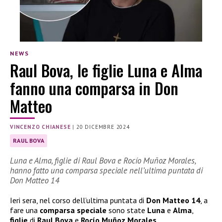
NEWS
Raul Bova, le figlie Luna e Alma
fanno una comparsa in Don
Matteo
VINCENZO CHIANESE
|
20 DICEMBRE 2024
RAUL BOVA
Luna e Alma, figlie di Raul Bova e Rocío Muñoz Morales,
hanno fatto una comparsa speciale nell’ultima puntata di
Don Matteo 14
Ieri sera, nel corso dell’ultima puntata di
Don Matteo 14
, a
fare una
comparsa speciale
sono state
Luna
e
Alma
,
figlie
di
Raul Bova
e
Rocío Muñoz Morales
.