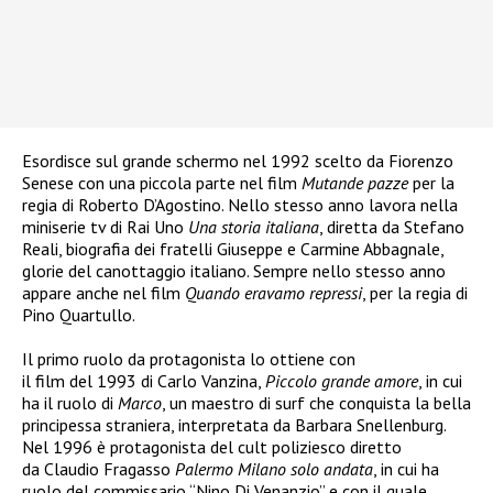
Esordisce sul grande schermo nel 1992 scelto da Fiorenzo
Senese con una piccola parte nel film
Mutande pazze
per la
regia di Roberto D’Agostino. Nello stesso anno lavora nella
miniserie tv di Rai Uno
Una storia italiana
, diretta da Stefano
Reali, biografia dei fratelli Giuseppe e Carmine Abbagnale,
glorie del canottaggio italiano. Sempre nello stesso anno
appare anche nel film
Quando eravamo repressi
, per la regia di
Pino Quartullo.
Il primo ruolo da protagonista lo ottiene con
il film del 1993 di Carlo Vanzina,
Piccolo grande amore
, in cui
ha il ruolo di
Marco
, un maestro di surf che conquista la bella
principessa straniera, interpretata da Barbara Snellenburg.
Nel 1996 è protagonista del cult poliziesco diretto
da Claudio Fragasso
Palermo Milano solo andata
, in cui ha
ruolo del commissario “Nino Di Venanzio” e con il quale