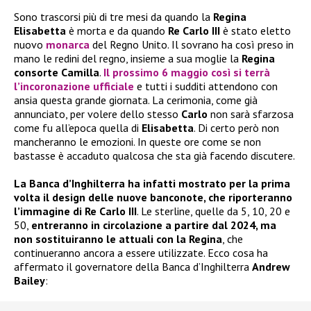
Sono trascorsi più di tre mesi da quando la
Regina
Elisabetta
è morta e da quando
Re Carlo III
è stato eletto
nuovo
monarca
del Regno Unito. Il sovrano ha così preso in
mano le redini del regno, insieme a sua moglie la
Regina
consorte Camilla
.
Il prossimo 6 maggio così si terrà
l’incoronazione ufficiale
e tutti i sudditi attendono con
ansia questa grande giornata. La cerimonia, come già
annunciato, per volere dello stesso
Carlo
non sarà sfarzosa
come fu all’epoca quella di
Elisabetta
. Di certo però non
mancheranno le emozioni. In queste ore come se non
bastasse è accaduto qualcosa che sta già facendo discutere.
La Banca d’Inghilterra ha infatti mostrato per la prima
volta il design delle nuove banconote, che riporteranno
l’immagine di Re Carlo III
. Le sterline, quelle da 5, 10, 20 e
50,
entreranno in circolazione a partire dal 2024, ma
non sostituiranno le attuali con la Regina
, che
continueranno ancora a essere utilizzate. Ecco cosa ha
affermato il governatore della Banca d’Inghilterra
Andrew
Bailey
: