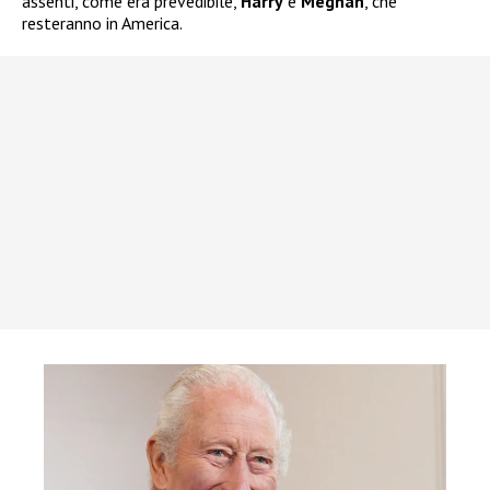
assenti, come era prevedibile,
Harry
e
Meghan
, che
resteranno in America.