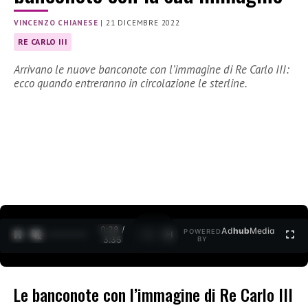
VINCENZO CHIANESE
|
21 DICEMBRE 2022
RE CARLO III
Arrivano le nuove banconote con l’immagine di Re Carlo III:
ecco quando entreranno in circolazione le sterline.
0:29 /
Ad
hub
Media
POWERED
1
/
2
3:35
BY
Le banconote con l’immagine di Re Carlo III