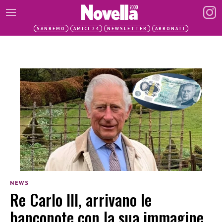
SANREMO
AMICI 24
NEWSLETTER
ABBONATI
NEWS
Re Carlo III, arrivano le
banconote con la sua immagine