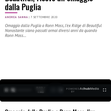
dalla Puglia
ANDREA SANNA
|
7 SETTEMBRE 2020
Omaggio dalla Puglia a Ronn Moss, l’ex Ridge di Beautiful
Nonostante siano passati ormai diversi anni da quando
Ronn Moss…
0:12 /
Ad
hub
Media
POWERED
1
/
2
1:40
BY