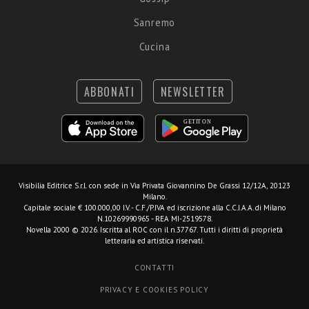
Sanremo
Cucina
ABBONATI
NEWSLETTER
Visibilia Editrice S.r.l.
con sede in Via Privata Giovannino De Grassi 12/12A, 20123
Milano.
Capitale sociale € 100.000,00 I.V. - C.F./P.IVA ed iscrizione alla C.C.I.A.A. di Milano
N.10269990965 - REA MI-2519578.
Novella 2000 © 2026. Iscritta al ROC con il n.37767. Tutti i diritti di proprietà
letteraria ed artistica riservati.
CONTATTI
PRIVACY E COOKIES POLICY