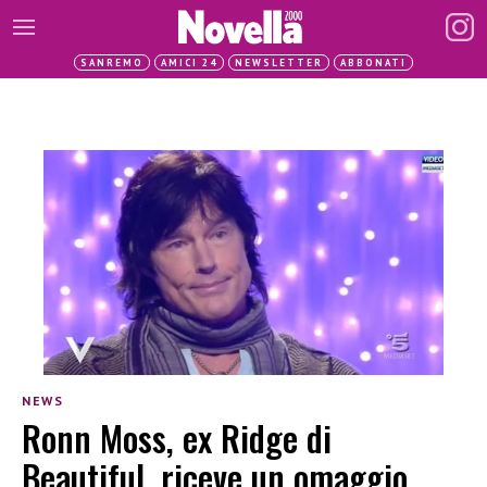
SANREMO
AMICI 24
NEWSLETTER
ABBONATI
NEWS
Ronn Moss, ex Ridge di
Beautiful, riceve un omaggio