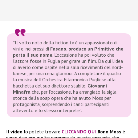
“Il volto noto della fiction tv è un appassionato di
vini e, nei pressi di
Fasano
,
produce un Primitivo che
porta il suo nome
. L’occasione ha poi voluto che
l’attore fosse in Puglia per girare un film. Da qui l’idea
di averlo come ospite nella sala ricevimenti del nord-
barese, per una cena glamour. A completare il quadro
la musica dell’Orchestra Filarmonica Pugliese alla
bacchetta del suo direttore stabile,
Giovanni
Minafra
che, per l’occasione, ha arrangiato la sigla
storica della soap opera che ha avuto Moss per
protagonista, sorprendendo i tanti partecipanti
all’evento e lo stesso interprete”.
Il
video
lo potete trovare
CLICCANDO QUI
.
Ronn Moss
è
parso davvero molto sorpreso da questo omaggio, che