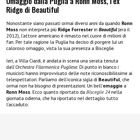
Omaggio dalla Puglia a Ronn Moss, l’ex
Ridge di Beautiful
Nonostante siano passati ormai diversi anni da quando
Ronn
Moss
non interpreta più
Ridge Forrester
in
Beautiful
(era il
2012), l’attore americano è rimasto nel cuore di milioni di
fan. Per tale ragione la Puglia ha deciso di porgere lui un
caloroso omaggio, vista la sua presenza a Bisceglie.
Ieri, a Villa Ciardi, è andata in scena una serata tenuta
dall’
Orchestra Filarmonica Pugliese.
Di punto in bianco i
musicisti hanno improvvisato delle note riconoscibilissime ai
telespettatori. Parliamo dell’iconica sigla di
Beautiful
, che
ormai non ha bisogno di presentazioni. Un bell’
omaggio
a
Ronn Moss
. Ecco quanto riportato da
Bisceglie 24
nella
giornata odierna, che ha riportato nel dettaglio tutto
l’accaduto: