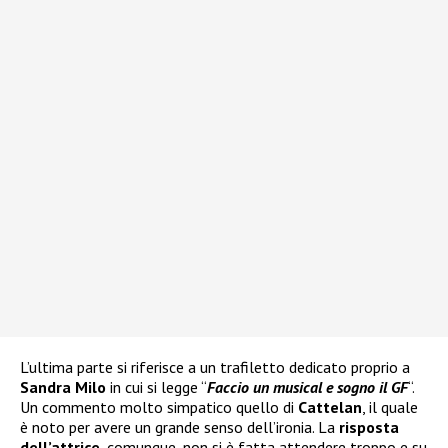
L’ultima parte si riferisce a un trafiletto dedicato proprio a
Sandra Milo
in cui si legge “
Faccio un musical e sogno il GF
“.
Un commento molto simpatico quello di
Cattelan
, il quale
è noto per avere un grande senso dell’ironia. La
risposta
dell’attrice
, comunque, non si è fatta attendere troppo e su