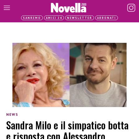
SANREMO
AMICI 24
NEWSLETTER
ABBONATI
NEWS
Sandra Milo e il simpatico botta
e risposta con Alessandro