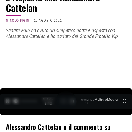
Cattelan
NICOLÒ FIGINI
|
17 AGOSTO 2021
Sandra Milo ha avuto un simpatico botta e risposta con
Alessandro Cattelan e ha parlato del Grande Fratello Vip
0:12 /
Ad
hub
Media
POWERED
1
/
2
1:40
BY
Alessandro Cattelan e il commento su