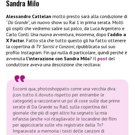
Sandra Milo
Alessandro Cattelan
molto presto sarà alla conduzione di
“
Da Grande
“, un nuovo show su Rai 1 in prima serata. Molti
gli ospiti che vedremo salire sul palco, da Luca Argentero e
Carlo Conti. Una nuova avventura, insomma, dopo
l’addio a
X Factor
. Fatto sta che tutto questo gli ha fatto ottenere
la copertina di
TV Sorrisi e Canzoni
, ripubblicata sul suo
profilo Instagram. Fin qui nulla di particolare, quindi perché è
avvenuta
l’interazione con Sandra Milo
? Il
post
del
conduttore aveva una descrizione che recitava:
Eccomi qua, photoshoppato come una vecchia diva
(con tutto il dovuto rispetto per entrambe le
categorie) a raccontarvi un po’ di cose sulle due prime
serate di Da Grande su Rai1 sulla copertina del
giornale che più di ogni altro ha segnato la mia
infanzia (anche voi ritagliavate le locandine dei film
per appiccicarle sulle vhs registrate dalla Tv?
Imparavate a memoria i testi delle canzoni di