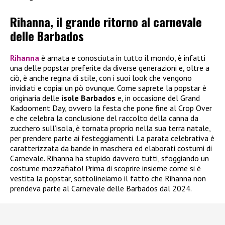
Rihanna, il grande ritorno al carnevale
delle Barbados
Rihanna
è amata e conosciuta in tutto il mondo, è infatti
una delle popstar preferite da diverse generazioni e, oltre a
ciò, è anche regina di stile, con i suoi look che vengono
invidiati e copiai un pò ovunque. Come saprete la popstar è
originaria delle
isole Barbados
e, in occasione del Grand
Kadooment Day, ovvero la festa che pone fine al Crop Over
e che celebra la conclusione del raccolto della canna da
zucchero sull’isola, è tornata proprio nella sua terra natale,
per prendere parte ai festeggiamenti. La parata celebrativa è
caratterizzata da bande in maschera ed elaborati costumi di
Carnevale. Rihanna ha stupido davvero tutti, sfoggiando un
costume mozzafiato! Prima di scoprire insieme come si è
vestita la popstar, sottolineiamo il fatto che Rihanna non
prendeva parte al Carnevale delle Barbados dal 2024.