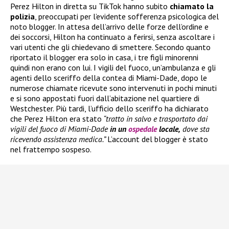
Perez Hilton in diretta su TikTok hanno subito
chiamato la
polizia
, preoccupati per l’evidente sofferenza psicologica del
noto blogger. In attesa dell’arrivo delle forze dell’ordine e
dei soccorsi, Hilton ha continuato a ferirsi, senza ascoltare i
vari utenti che gli chiedevano di smettere. Secondo quanto
riportato il blogger era solo in casa, i tre figli minorenni
quindi non erano con lui. I vigili del fuoco, un’ambulanza e gli
agenti dello sceriffo della contea di Miami-Dade, dopo le
numerose chiamate ricevute sono intervenuti in pochi minuti
e si sono appostati fuori dall’abitazione nel quartiere di
Westchester. Più tardi, l’ufficio dello sceriffo ha dichiarato
che Perez Hilton era stato
“tratto in salvo e trasportato dai
vigili del fuoco di Miami-Dade
in un
ospedale
locale,
dove sta
ricevendo assistenza medica.”
L’account del blogger è stato
nel frattempo sospeso.