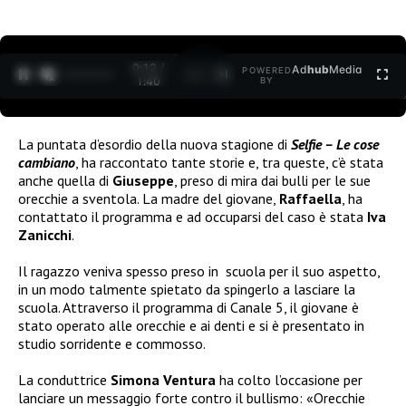
0:12 /
Ad
hub
Media
POWERED
1
/
2
1:40
BY
La puntata d’esordio della nuova stagione di
Selfie – Le cose
cambiano
, ha raccontato tante storie e, tra queste, c’è stata
anche quella di
Giuseppe
, preso di mira dai bulli per le sue
orecchie a sventola. La madre del giovane,
Raffaella
, ha
contattato il programma e ad occuparsi del caso è stata
Iva
Zanicchi
.
Il ragazzo veniva spesso preso in scuola per il suo aspetto,
in un modo talmente spietato da spingerlo a lasciare la
scuola. Attraverso il programma di Canale 5, il giovane è
stato operato alle orecchie e ai denti e si è presentato in
studio sorridente e commosso.
La conduttrice
Simona Ventura
ha colto l’occasione per
lanciare un messaggio forte contro il bullismo: «Orecchie