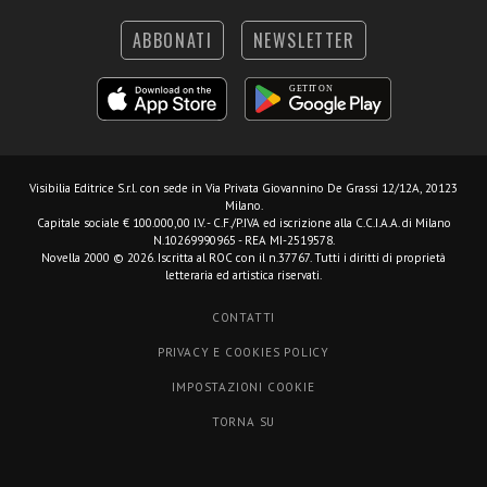
ABBONATI
NEWSLETTER
Visibilia Editrice S.r.l.
con sede in Via Privata Giovannino De Grassi 12/12A, 20123
Milano.
Capitale sociale € 100.000,00 I.V. - C.F./P.IVA ed iscrizione alla C.C.I.A.A. di Milano
N.10269990965 - REA MI-2519578.
Novella 2000 © 2026. Iscritta al ROC con il n.37767. Tutti i diritti di proprietà
letteraria ed artistica riservati.
CONTATTI
PRIVACY E COOKIES POLICY
IMPOSTAZIONI COOKIE
TORNA SU