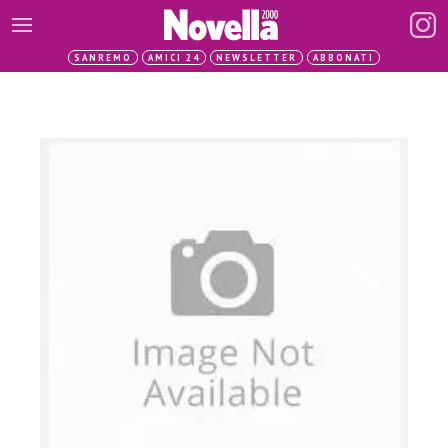
SANREMO
AMICI 24
NEWSLETTER
ABBONATI