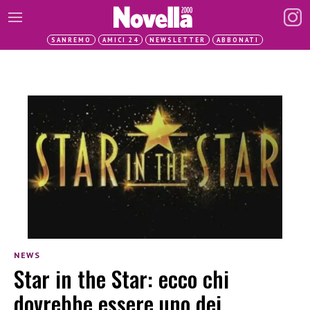
SANREMO
AMICI 24
NEWSLETTER
ABBONATI
NEWS
Star in the Star: ecco chi
dovrebbe essere uno dei