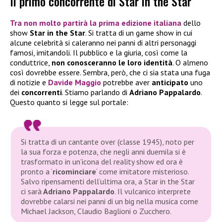
Il primo concorrente di Star in the Star
Tra non molto partirà la
prima edizione italiana
dello
show
Star in the Star
. Si tratta di un game show in cui
alcune celebrità si caleranno nei panni di altri personaggi
famosi, imitandoli. Il pubblico e la giuria, così come la
conduttrice,
non conosceranno le loro identità
. O almeno
così dovrebbe essere. Sembra, però, che ci sia stata una fuga
di notizie e
Davide Maggio
potrebbe aver
anticipato
uno
dei
concorrenti
. Stiamo parlando di
Adriano Pappalardo
.
Questo quanto si legge sul portale:
Si tratta di un cantante over (classe 1945), noto per
la sua forza e potenza, che negli anni duemila si è
trasformato in un’icona del reality show ed ora è
pronto a ‘
ricominciare
‘ come imitatore misterioso.
Salvo ripensamenti dell’ultima ora, a Star in the Star
ci sarà
Adriano Pappalardo
. Il vulcanico interprete
dovrebbe calarsi nei panni di un big nella musica come
Michael Jackson, Claudio Baglioni o Zucchero.