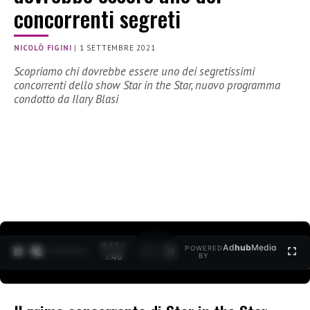
concorrenti segreti
NICOLÒ FIGINI
|
1 SETTEMBRE 2021
Scopriamo chi dovrebbe essere uno dei segretissimi
concorrenti dello show Star in the Star, nuovo programma
condotto da Ilary Blasi
0:12 /
Ad
hub
Media
POWERED
1
/
2
1:40
BY