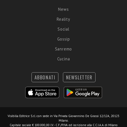
News
Reality
Social
Gossip
Sanremo
Cucina
ABBONATI
NEWSLETTER
Visibilia Editrice S.r.l.
con sede in Via Privata Giovannino De Grassi 12/12A, 20123
Milano.
Capitale sociale € 100.000,00 I.V. - C.F./P.IVA ed iscrizione alla C.C.I.A.A. di Milano