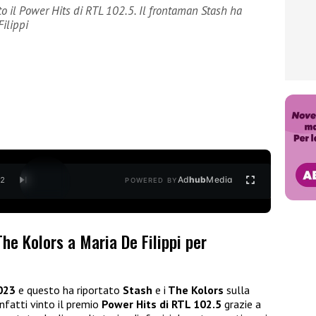
to il Power Hits di RTL 102.5. Il frontaman Stash ha
Filippi
Ad
hub
Media
/
2
POWERED BY
The Kolors a Maria De Filippi per
023
e questo ha riportato
Stash
e i
The Kolors
sulla
nfatti vinto il premio
Power Hits di RTL 102.5
grazie a