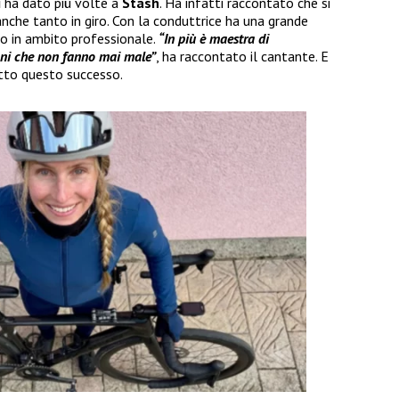
i
ha dato più volte a
Stash
. Ha infatti raccontato che si
che tanto in giro. Con la conduttrice ha una grande
o in ambito professionale.
“In più è maestra di
ioni che non fanno mai male”
, ha raccontato il cantante. E
tto questo successo.