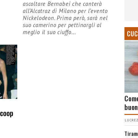
ascoltare Bernabei che canterà
all’Alcatraz di Milano per l’evento
Nickelodeon. Prima però, sarà nel
suo camerino per pettinargli al
meglio il suo ciuffo...
CUC
Come
buon
scoop
LUCREZ
Tiram