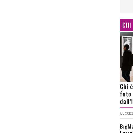
CHI
Chi 
foto
dall
LUCREZ
BigMa
Lazze