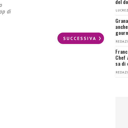
del d
o
op di
LUCREZ
Grana
anche
gour
SUCCESSIVA
REDAZI
Franc
Chef 
sa di
REDAZI