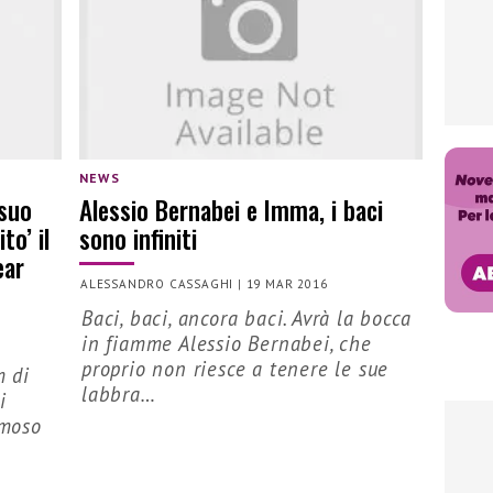
NEWS
 suo
Alessio Bernabei e Imma, i baci
to’ il
sono infiniti
ear
ALESSANDRO CASSAGHI
|
19 MAR 2016
Baci, baci, ancora baci. Avrà la bocca
in fiamme Alessio Bernabei, che
proprio non riesce a tenere le sue
m di
labbra…
i
amoso