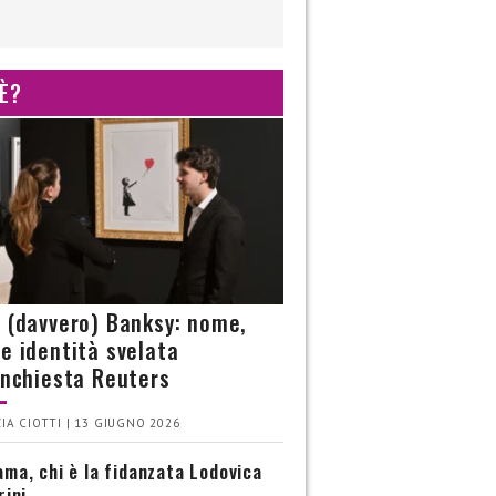
 È?
è (davvero) Banksy: nome,
 e identità svelata
’inchiesta Reuters
IA CIOTTI | 13 GIUGNO 2026
ma, chi è la fidanzata Lodovica
rini