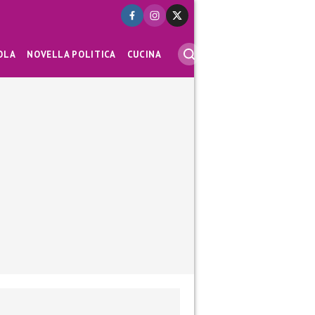
OLA
NOVELLA POLITICA
CUCINA