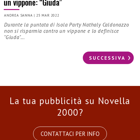
un vippone: “Giuda”
ANDREA SANNA
|
25 MAR 2022
Durante la puntata di Isola Party Nathaly Caldonazzo
non si risparmia contro un vippone e lo definisce
"Giuda"...
SUCCESSIVA
La tua pubblicità su Novella
2000?
CONTATTACI PER INFO