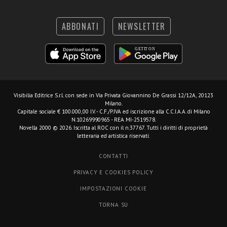
ABBONATI
NEWSLETTER
Visibilia Editrice S.r.l.
con sede in Via Privata Giovannino De Grassi 12/12A, 20123
Milano.
Capitale sociale € 100.000,00 I.V. - C.F./P.IVA ed iscrizione alla C.C.I.A.A. di Milano
N.10269990965 - REA MI-2519578.
Novella 2000 © 2026. Iscritta al ROC con il n.37767. Tutti i diritti di proprietà
letteraria ed artistica riservati.
CONTATTI
PRIVACY E COOKIES POLICY
IMPOSTAZIONI COOKIE
TORNA SU