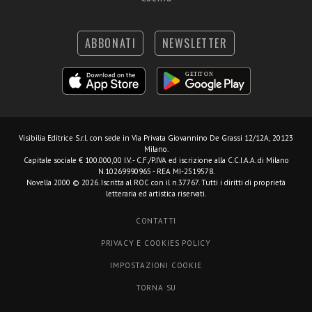
ABBONATI
NEWSLETTER
Visibilia Editrice S.r.l.
con sede in Via Privata Giovannino De Grassi 12/12A, 20123
Milano.
Capitale sociale € 100.000,00 I.V. - C.F./P.IVA ed iscrizione alla C.C.I.A.A. di Milano
N.10269990965 - REA MI-2519578.
Novella 2000 © 2026. Iscritta al ROC con il n.37767. Tutti i diritti di proprietà
letteraria ed artistica riservati.
CONTATTI
PRIVACY E COOKIES POLICY
IMPOSTAZIONI COOKIE
TORNA SU