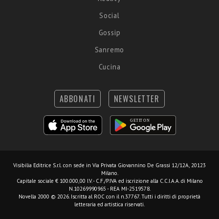
Social
Gossip
Sanremo
Cucina
ABBONATI
NEWSLETTER
Visibilia Editrice S.r.l.
con sede in Via Privata Giovannino De Grassi 12/12A, 20123
Milano.
Capitale sociale € 100.000,00 I.V. - C.F./P.IVA ed iscrizione alla C.C.I.A.A. di Milano
N.10269990965 - REA MI-2519578.
Novella 2000 © 2026. Iscritta al ROC con il n.37767. Tutti i diritti di proprietà
letteraria ed artistica riservati.