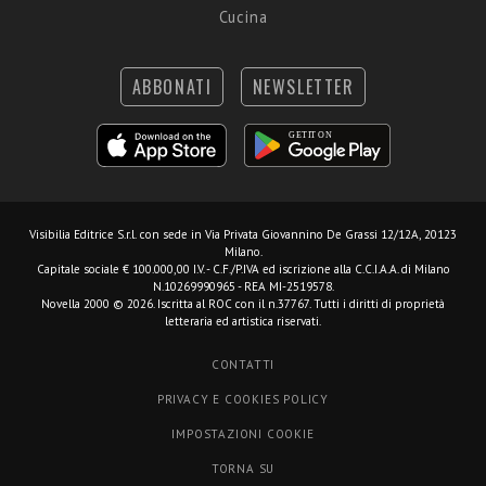
Cucina
ABBONATI
NEWSLETTER
Visibilia Editrice S.r.l.
con sede in Via Privata Giovannino De Grassi 12/12A, 20123
Milano.
Capitale sociale € 100.000,00 I.V. - C.F./P.IVA ed iscrizione alla C.C.I.A.A. di Milano
N.10269990965 - REA MI-2519578.
Novella 2000 © 2026. Iscritta al ROC con il n.37767. Tutti i diritti di proprietà
letteraria ed artistica riservati.
CONTATTI
PRIVACY E COOKIES POLICY
IMPOSTAZIONI COOKIE
TORNA SU