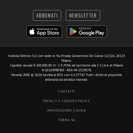
ABBONATI
NEWSLETTER
Visibilia Editrice S.r.l.
con sede in Via Privata Giovannino De Grassi 12/12A, 20123
Milano.
Capitale sociale € 100.000,00 I.V. - C.F./P.IVA ed iscrizione alla C.C.I.A.A. di Milano
N.10269990965 - REA MI-2519578.
Novella 2000 © 2026. Iscritta al ROC con il n.37767. Tutti i diritti di proprietà
letteraria ed artistica riservati.
CONTATTI
PRIVACY E COOKIES POLICY
IMPOSTAZIONI COOKIE
TORNA SU