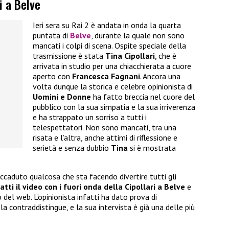
i a Belve
Ieri sera su Rai 2 è andata in onda la quarta
puntata di
Belve
, durante la quale non sono
mancati i colpi di scena. Ospite speciale della
trasmissione è stata
Tina Cipollari
, che è
arrivata in studio per una chiacchierata a cuore
aperto con
Francesca Fagnani
. Ancora una
volta dunque la storica e celebre opinionista di
Uomini e Donne
ha fatto breccia nel cuore del
pubblico con la sua simpatia e la sua irriverenza
e ha strappato un sorriso a tutti i
telespettatori. Non sono mancati, tra una
risata e l’altra, anche attimi di riflessione e
serietà e senza dubbio
Tina
si è mostrata
accaduto qualcosa che sta facendo divertire tutti gli
atti il video con i fuori onda della Cipollari a Belve
e
o del web. L’opinionista infatti ha dato prova di
a contraddistingue, e la sua intervista è già una delle più