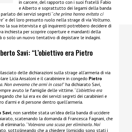
in carcere, del rapporto con i suoi fratelli Fabio
e Alberto e soprattutto dei legami della banda
parlato dei servizi segreti “
che prima hanno evitato ci
re
” e del loro presunto ruolo nella strage di via Volturno.
o la sua intervista e gli inquirenti potrebbero decidere di
va inchiesta per scoprire coperture e mandanti della
tà o solo un nuovo tentativo di depistare le indagini.
berto Savi: “L’obiettivo era Pietro
ilasciato delle dichiarazioni sulla strage all’armeria di via
olare Licia Ansaloni e il carabiniere in congedo
Pietro
na. Non avevamo che armi in casa!
” ha dichiarato Savi,
pre avuto le famiglie delle vittime. “
L’obiettivo era
egando che lui era ex dei servizi segreti dei carabinieri e
ro d’armi e di persone dentro quell’armeria.
o Savi
, non sarebbe stata un’idea della banda di uccidere
chiarato, scatenando la domanda di Francesca Fagnani, che
i eliminarlo. “
Volevano una scusa per eliminarlo. Noi
ato, sottolineando che a chiedere l’omicidio sono stati i