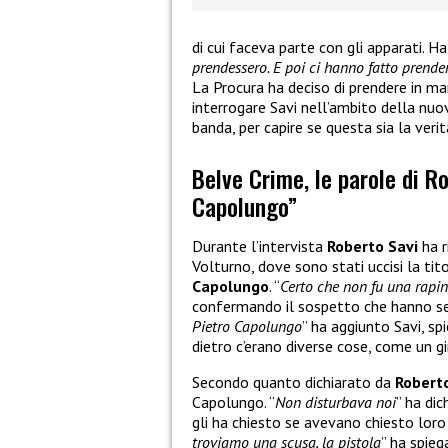
di cui faceva parte con gli apparati. Ha 
prendessero. E poi ci hanno fatto prende
La Procura ha deciso di prendere in man
interrogare Savi nell’ambito della nuo
banda, per capire se questa sia la veri
Belve Crime, le parole di Ro
Capolungo”
Durante l’intervista
Roberto Savi
ha r
Volturno, dove sono stati uccisi la tit
Capolungo
. “
Certo che non fu una rapi
confermando il sospetto che hanno sem
Pietro Capolungo
” ha aggiunto Savi, spi
dietro c’erano diverse cose, come un gi
Secondo quanto dichiarato da
Robert
Capolungo. “
Non disturbava noi
” ha di
gli ha chiesto se avevano chiesto loro d
troviamo una scusa, la pistola
” ha spieg