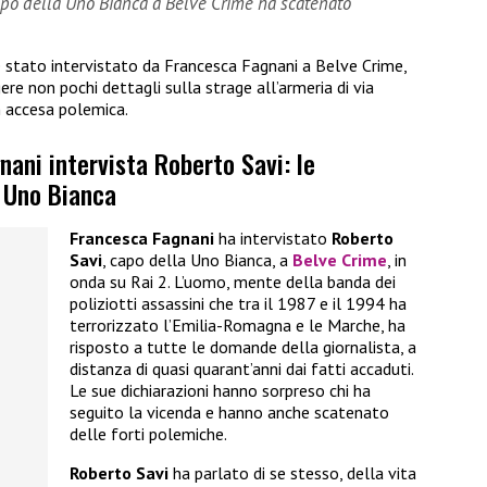
capo della Uno Bianca a Belve Crime ha scatenato
è stato intervistato da Francesca Fagnani a Belve Crime,
ere non pochi dettagli sulla strage all’armeria di via
 accesa polemica.
ani intervista Roberto Savi: le
a Uno Bianca
Francesca Fagnani
ha intervistato
Roberto
Savi
, capo della Uno Bianca, a
Belve Crime
, in
onda su Rai 2. L’uomo, mente della banda dei
poliziotti assassini che tra il 1987 e il 1994 ha
terrorizzato l’Emilia-Romagna e le Marche, ha
risposto a tutte le domande della giornalista, a
distanza di quasi quarant’anni dai fatti accaduti.
Le sue dichiarazioni hanno sorpreso chi ha
seguito la vicenda e hanno anche scatenato
delle forti polemiche.
Roberto Savi
ha parlato di se stesso, della vita