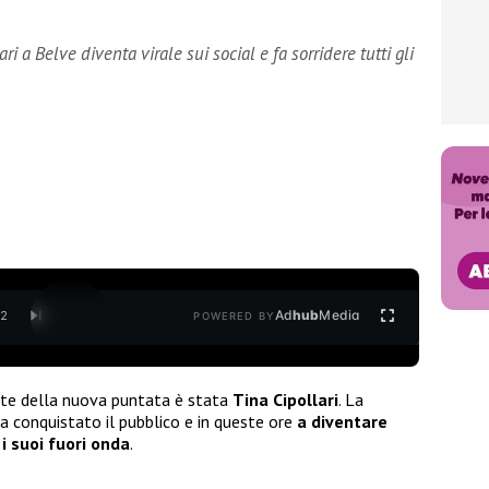
ari a Belve diventa virale sui social e fa sorridere tutti gli
Ad
hub
Media
/
2
POWERED BY
te della nuova puntata è stata
Tina Cipollari
. La
a conquistato il pubblico e in queste ore
a diventare
 i suoi fuori onda
.