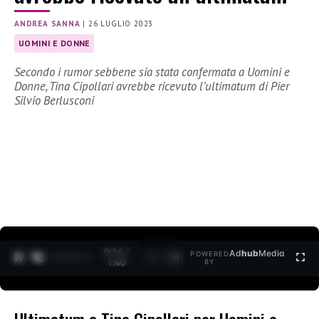
ANDREA SANNA
|
26 LUGLIO 2023
UOMINI E DONNE
Secondo i rumor sebbene sia stata confermata a Uomini e
Donne, Tina Cipollari avrebbe ricevuto l’ultimatum di Pier
Silvio Berlusconi
0:15 /
Ad
hub
Media
POWERED
1
/
2
1:40
BY