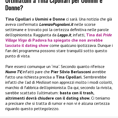
Ultimatum a Tina Cipollari per Uomini e
Donne?
Tina Cipollari
a
Uomini e Donne
ci sarà. Una notizia che già
aveva confermato
LorenzoPugnaloni.it
nelle scorse
settimane e trovato poi la certezza definitiva nelle parole
dell’opinionista. Raggiunta da
Leggo.it
, infatti,
Tina
dal
Pride
Village Virgo
di Padova ha spiegato che non avrebbe
lasciato il dating show
come qualcuno ipotizzava. Dunque i
fan del programma possono stare tranquilli sotto questo
punto di vista.
Pare esserci comunque un “ma”. Secondo quanto riferisce
Nuovo TV,
infatti pare che
Pier Silvio Berlusconi
avrebbe
fatto una richiesta precisa a
Tina Cipollari.
Sembrerebbe
infatti che l’ad di
Mediaset
non apprezzi molto i modi coloriti,
marchio di fabbrica dell’opinionista. Da qui, secondo la rivista,
sarebbe scattato l’ultimatum:
basta con il trash,
altrimenti dovrà chiudere con il dating show.
Ci teniamo
a precisare che si tratta di rumor e non vi è alcuna certezza
riguardo questo pettegolezzo.