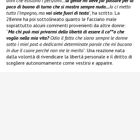
anni che esistono i perizomi…
la gente mi deve far passare per la
poco di buono di turno che si mostra sempre nuda…
Io ci metto
tutto l’impegno, ma
voi siete fuori di testa
”, ha scritto. La
28enne ha poi sottolineato quanto le facciano male
soprattutto alcuni commenti provenienti da altre donne:
“
Ma chi può mai privarmi della libertà di essere il ca**o che
voglio nella mia vita?
Odio il fatto che siano sempre le donne
sotto i miei post a dedicarmi determinate parole che mi bucano
in due il cuore perché non me le merito
”. Una reazione nata
dalla volontà di rivendicare la libertà personale e il diritto di
scegliere autonomamente come vestirsi e apparire.