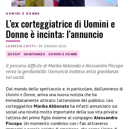
UOMINI E DONNE
L’ex corteggiatrice di Uomini e
Donne è incinta: l’annuncio
LUCREZIA CIOTTI
|
30 GIUGNO 2026
GOSSIP
GRAVIDANZA
UOMINI E DONNE
Il percorso difficile di Marika Abbonato e Alessandro Piscopo
verso la genitorialità: l’annuncio inatteso della gravidanza
sui social.
Dal mondo dello spettacolo e, in particolare, dall’universo di
Uomini e Donne
, arriva una nuova notizia che ha
immediatamente attirato l’attenzione del pubblico. L’ex
corteggiatrice
Marika Abbonato
ha infatti annunciato sui
social una novità molto importante della sua vita privata:
l’attesa del primo figlio insieme al compagno
Alessandro
Piscopo
. Un momento condiviso con i fan attraverso
immagini e parole cariche di emozione, che segna l’inizio di