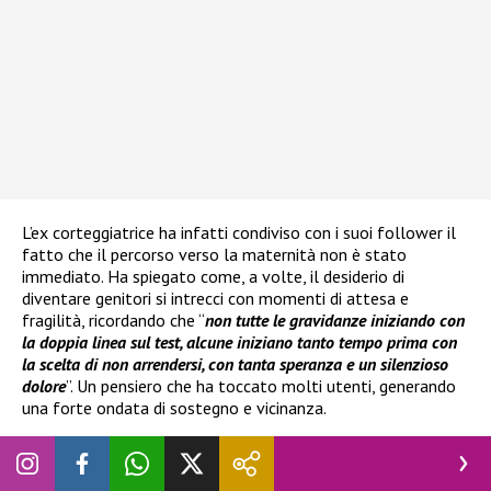
L’ex corteggiatrice ha infatti condiviso con i suoi follower il
fatto che il percorso verso la maternità non è stato
immediato. Ha spiegato come, a volte, il desiderio di
diventare genitori si intrecci con momenti di attesa e
fragilità, ricordando che “
non tutte le gravidanze iniziando con
la doppia linea sul test, alcune iniziano tanto tempo prima con
la scelta di non arrendersi, con tanta speranza e un silenzioso
dolore
”. Un pensiero che ha toccato molti utenti, generando
una forte ondata di sostegno e vicinanza.
Nel suo racconto è emerso anche il
ricorso alla
procreazione medicalmente assistita
, esperienza che le