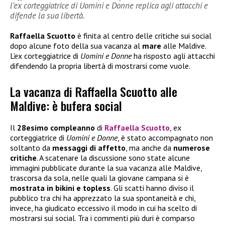
l’ex corteggiatrice di Uomini e Donne replica agli attacchi e
difende la sua libertà.
Raffaella Scuotto
è finita al centro delle critiche sui social
dopo alcune foto della sua vacanza al
mare
alle Maldive.
L’ex corteggiatrice di
Uomini e Donne
ha risposto agli attacchi
difendendo la propria libertà di mostrarsi come vuole.
La vacanza di Raffaella Scuotto alle
Maldive: è bufera social
Il
28esimo compleanno
di
Raffaella Scuotto
, ex
corteggiatrice di
Uomini e Donne
, è stato accompagnato non
soltanto da
messaggi di affetto
, ma anche da
numerose
critiche
. A scatenare la discussione sono state alcune
immagini pubblicate durante la sua vacanza alle Maldive,
trascorsa da sola, nelle quali la giovane campana si è
mostrata in bikini e topless
. Gli scatti hanno diviso il
pubblico tra chi ha apprezzato la sua spontaneità e chi,
invece, ha giudicato eccessivo il modo in cui ha scelto di
mostrarsi sui social. Tra i commenti più duri è comparso