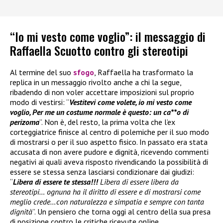
“Io mi vesto come voglio”: il messaggio di
Raffaella Scuotto contro gli stereotipi
Al termine del suo
sfogo
, Raffaella ha trasformato la
replica in un messaggio rivolto anche a chi la segue,
ribadendo di non voler accettare imposizioni sul proprio
modo di vestirsi: “
Vestitevi come volete, io mi vesto come
voglio, Per me un costume normale è questo: un ca**o di
perizoma
”. Non è, del resto, la prima volta che l’ex
corteggiatrice finisce al centro di polemiche per il suo modo
di mostrarsi o per il suo aspetto fisico. In passato era stata
accusata di non avere pudore e dignità, ricevendo commenti
negativi ai quali aveva risposto rivendicando la possibilità di
essere se stessa senza lasciarsi condizionare dai giudizi:
“
Libera di essere te stessa!!!
Libera di essere libera da
stereotipi… ognuna ha il diritto di essere e di mostrarsi come
meglio crede…con naturalezza e simpatia e sempre con tanta
dignità
”. Un pensiero che torna oggi al centro della sua presa
di posizione contro le critiche ricevute online.