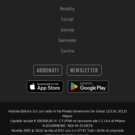
Reality
Social
Gossip
Sanremo
Cucina
ABBONATI
NEWSLETTER
Visibilia Editrice S.r.l.
con sede in Via Privata Giovannino De Grassi 12/12A, 20123
Milano.
Capitale sociale € 100.000,00 I.V. - C.F./P.IVA ed iscrizione alla C.C.I.A.A. di Milano
N.10269990965 - REA MI-2519578.
Novella 2000 © 2026. Iscritta al ROC con il n.37767. Tutti i diritti di proprietà