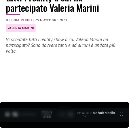
partecipato Valeria Marini
DEBORA PARIGI
|
29 NOVEMBRE 2021
VALERIA MARINI
Vi ricordate tutti i reality show a cui Valeria Marini ha
partecipato? Sono davvero tanti e ad alcuni è andata più
volte.
0:27 /
Ad
hub
Media
POWERED
1
/
2
3:35
BY