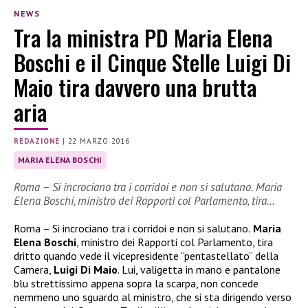
NEWS
Tra la ministra PD Maria Elena
Boschi e il Cinque Stelle Luigi Di
Maio tira davvero una brutta
aria
REDAZIONE
|
22 MARZO 2016
MARIA ELENA BOSCHI
Roma – Si incrociano tra i corridoi e non si salutano. Maria
Elena Boschi, ministro dei Rapporti col Parlamento, tira…
Roma – Si incrociano tra i corridoi e non si salutano.
Maria
Elena Boschi
, ministro dei Rapporti col Parlamento, tira
dritto quando vede il vicepresidente “pentastellato” della
Camera,
Luigi Di Maio
. Lui, valigetta in mano e pantalone
blu strettissimo appena sopra la scarpa, non concede
nemmeno uno sguardo al ministro, che si sta dirigendo verso