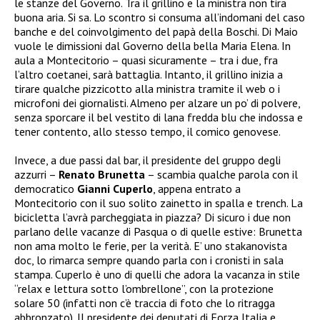
le stanze del Governo. Tra il grillino e la ministra non tira
buona aria. Si sa. Lo scontro si consuma all’indomani del caso
banche e del coinvolgimento del papà della Boschi. Di Maio
vuole le dimissioni dal Governo della bella Maria Elena. In
aula a Montecitorio – quasi sicuramente – tra i due, fra
l’altro coetanei, sarà battaglia. Intanto, il grillino inizia a
tirare qualche pizzicotto alla ministra tramite il web o i
microfoni dei giornalisti. Almeno per alzare un po’ di polvere,
senza sporcare il bel vestito di lana fredda blu che indossa e
tener contento, allo stesso tempo, il comico genovese.
Invece, a due passi dal bar, il presidente del gruppo degli
azzurri –
Renato Brunetta
– scambia qualche parola con il
democratico
Gianni Cuperlo
, appena entrato a
Montecitorio con il suo solito zainetto in spalla e trench. La
bicicletta l’avrà parcheggiata in piazza? Di sicuro i due non
parlano delle vacanze di Pasqua o di quelle estive: Brunetta
non ama molto le ferie, per la verità. E’ uno stakanovista
doc, lo rimarca sempre quando parla con i cronisti in sala
stampa. Cuperlo è uno di quelli che adora la vacanza in stile
“relax e lettura sotto l’ombrellone”, con la protezione
solare 50 (infatti non c’è traccia di foto che lo ritragga
abbronzato). Il presidente dei deputati di Forza Italia e