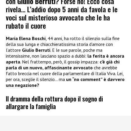
con
Giulio Berruti
? Forse no! Ecco cosa
rivela… L’addio dopo 5 anni da favola e le
voci sul misterioso avvocato che le ha
rubato il cuore
Maria Elena Boschi
, 44 anni, ha rotto il silenzio sulla fine
della sua lunga e chiacchieratissima storia d’amore con
l’attore
Giulio Berruti
. E le sue parole, poche ma
intensissime, non lasciano spazio a dubbi:
la ferita è ancora
aperta
. Nel frattempo, però, il gossip impazza:
c’è già chi
parla di un nuovo, affascinante avvocato
che avrebbe
fatto breccia nel cuore della parlamentare di Italia Viva. Lei,
per ora, sceglie il silenzio… ma
un “no comment” è davvero
una negazione?
Il dramma della rottura dopo il sogno di
allargare la famiglia