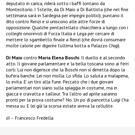
deputato in carica, riderà sotto i baffi lontano da
Montecitorio. I 5stelle, da Di Maio a Di Battista (che nel fine
settimana sarà in Sardegna per impegni politici), puntano il
dito contro Renzi e si uniscono alle altre forze di
opposizione. Qualche pentastellato chiacchiera a lungo con i
colleghi onorevoli di Forza Italia e Lega per cercare di
mettere lo sgambetto finale a Renzi (che dovrà consumare
molte calorie per digerire l’ultima botta a Palazzo Chigi).
Di Maio
contro
Maria Elena Boschi
. Il duello è al secondo
atto. Il giovane parlamentare e la bella toscana sono ai ferri
corti. Lui non digerisce che la Boschi non si dimetta dopo la
bufera banche. Lei non molla. Lo sfida. Lo saluta a malapena,
lo evita. E’ un tiro alla fune. Peccato che i due giovani
parlamentari non siano sulla spiaggia in costume, ma in
giacca e cravatta e tailleur. Tra l’altro ad aprile saranno
pronti per la prova costume? No. Un po’ di pancetta Luigi l’ha
messa su. E lei già la scorsa estate aveva la cellulite.
di –
Francesco Fredella