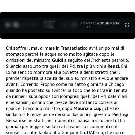
0:30 /
Ad
hub
Media
POWERED
1
/
2
3:35
BY
Chi soffre il mal di mare in Transatlatico avrà un po’ mal di
stomaco perché le acque sono molto agitate dopo le
dimissioni del ministro
Guidi
a seguito dell’inchiesta petrolio.
Silenzio assoluto tra quelli del Pd, tra i più vicini a
Renzi
. Chi
lo ha sentito mormora alla buvette a denti stretti che il
premier rispetta la scelta del suo ex ministro e vuole andare
avanti. Correndo. Proprio come ha fatto giorni fa a Chicago
quando ha postato su twitter la foto che lo ritrae in tenuta
da runner. I suoi oppositori (compresi quelli del Pd, dalemiani
e bersaniani) dicono che invece deve soltanto correre ai
ripari: è il secondo ministro, dopo
Maurizio Lupi
, che l’ex
sindaco di Firenze perde nei suoi due anni di governo. Pierluigi
Bersani se ne sta lì, nei momenti di pausa, a scrutare tutti i
giornali per leggere seduto al divanetto i commenti col
sorrisetto sulle labbra alla Gargamella. D’Alema, che non è