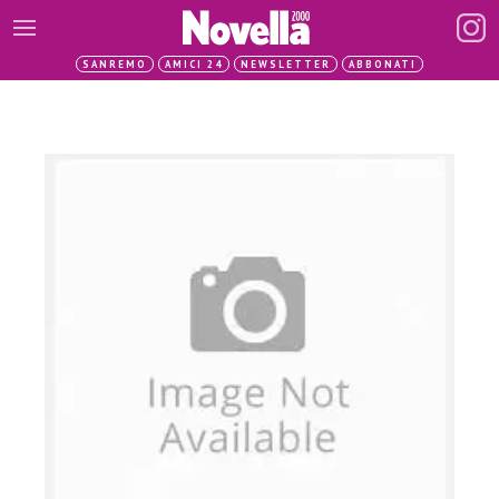
SANREMO
AMICI 24
NEWSLETTER
ABBONATI