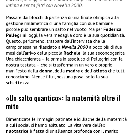
intima e senza filtri con Novella 2000.
Passare dai blocchi di partenza di una finale olimpica alla
gestione millimetrica di una famiglia con due bambine
piccole può sembrare un salto nel vuoto. Ma per
Federica
Pellegrini
, oggi, la vera medaglia d’oro è la sua quotidianità.
Questo, perlomeno, traspare dall’intervista che la
campionessa ha rilasciato a
Novella 2000
a poco più di due
mesi dall’arrivo della piccola
Rachele
, la sua secondogenita.
Una chiacchierata – la prima in assoluto di Pellegrini con la
nostra testata – che si trasforma in un vero e proprio
manifesto della
donna
, della
madre
e dell’
atleta
che tutti
conosciamo. Niente filtri, nessuna posa: solo la sua
schiettezza.
«Un salto quantico»: la maternità oltre il
mito
Dimenticate le immagini patinate e idilliache della maternità
a cui i social ci hanno abituato. La vita vera dell’ex
nuotatrice
è fatta di un’alleanza profonda con il marito