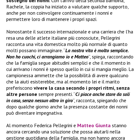
sostegno dei nonni
. Con l’arrivo della seconda bambina,
Rachele, la coppia ha iniziato a valutare qualche supporto,
anche per non coinvolgere continuamente i nonni e
permettere loro di mantenere i propri spazi.
Nonostante il successo internazionale e una carriera che l’ha
resa una delle atlete italiane più conosciute, Pellegrini
racconta una vita domestica molto più normale di quanto
molti possano immaginare. “
La nostra vita è molto semplice.
Non ho cuochi, ci arrangiamo io e Matteo
”, spiega, raccontando
che la famiglia segue abitudini semplici e che il momento in
cui arrivano i nonni è spesso quello in cui si mangia meglio. La
campionessa ammette che la possibilità di avere qualcuno
che la aiuti esisterebbe, ma al momento lei e il marito
preferiscono
vivere la casa secondo i propri ritmi, senza
altre persone
sempre presenti. “
Ci piace anche stare da soli
in casa, senza nessun altro in giro
”, racconta, spiegando che
dopo qualche giorno anche la presenza costante dei nonni
può diventare impegnativa.
Al momento Federica Pellegrini e
Matteo Giunta
stanno
ancora cercando una soluzione che possa aiutarli nella
gestione quotidiana della famiglia, ma non hanno ancora