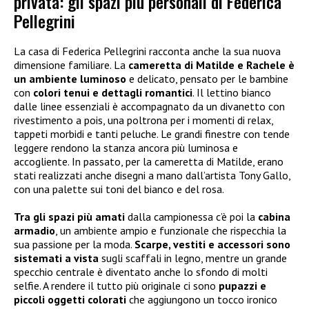
privata: gli spazi più personali di Federica
Pellegrini
La casa di Federica Pellegrini racconta anche la sua nuova
dimensione familiare. La
cameretta di Matilde e Rachele è
un ambiente luminoso
e delicato, pensato per le bambine
con
colori tenui e dettagli romantici
. Il lettino bianco
dalle linee essenziali è accompagnato da un divanetto con
rivestimento a pois, una poltrona per i momenti di relax,
tappeti morbidi e tanti peluche. Le grandi finestre con tende
leggere rendono la stanza ancora più luminosa e
accogliente. In passato, per la cameretta di Matilde, erano
stati realizzati anche disegni a mano dall’artista Tony Gallo,
con una palette sui toni del bianco e del rosa.
Tra gli spazi più amati
dalla campionessa c’è poi la
cabina
armadio
, un ambiente ampio e funzionale che rispecchia la
sua passione per la moda.
Scarpe, vestiti e accessori sono
sistemati a vista
sugli scaffali in legno, mentre un grande
specchio centrale è diventato anche lo sfondo di molti
selfie. A rendere il tutto più originale ci sono
pupazzi e
piccoli oggetti colorati
che aggiungono un tocco ironico