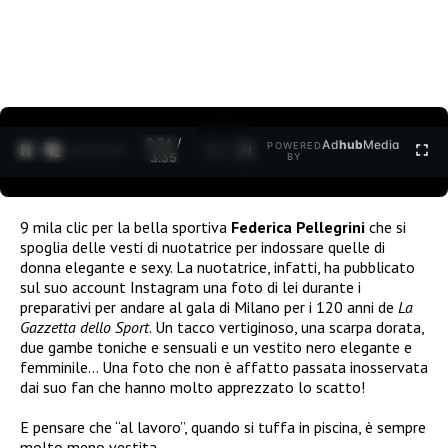
0:27 /
Ad
hub
Media
POWERED
1
/
2
3:35
BY
9 mila clic per la bella sportiva
Federica Pellegrini
che si
spoglia delle vesti di nuotatrice per indossare quelle di
donna elegante e sexy. La nuotatrice, infatti, ha pubblicato
sul suo account Instagram una foto di lei durante i
preparativi per andare al gala di Milano per i 120 anni de
La
Gazzetta dello Sport
. Un tacco vertiginoso, una scarpa dorata,
due gambe toniche e sensuali e un vestito nero elegante e
femminile… Una foto che non è affatto passata inosservata
dai suo fan che hanno molto apprezzato lo scatto!
E pensare che “al lavoro”, quando si tuffa in piscina, è sempre
molto meno vestita…