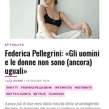
ATTUALITÀ
Federica Pellegrini: «Gli uomini
e le donne non sono (ancora)
uguali»
LUCA BURINI
|
19 GIUGNO 2026
DIRITTI
FEDERICA PELLEGRINI
INTERVISTA
MATERNITÀ
MATTEO GIUNTA
NETFLIX
OLIMPIADI
A poco più di due mesi dalla nascita della secondogenita
Rachele, la leggenda del nuoto si confessa in un’intervista