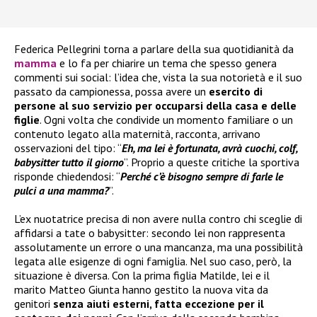
Federica Pellegrini torna a parlare della sua quotidianità da
mamma
e lo fa per chiarire un tema che spesso genera
commenti sui social: l’idea che, vista la sua notorietà e il suo
passato da campionessa, possa avere un
esercito di
persone al suo servizio per occuparsi della casa e delle
figlie
. Ogni volta che condivide un momento familiare o un
contenuto legato alla maternità, racconta, arrivano
osservazioni del tipo: “
Eh, ma lei è fortunata, avrà cuochi, colf,
babysitter tutto il giorno
”. Proprio a queste critiche la sportiva
risponde chiedendosi: “
Perché c’è bisogno sempre di farle le
pulci a una mamma?
”.
L’ex nuotatrice precisa di non avere nulla contro chi sceglie di
affidarsi a tate o babysitter: secondo lei non rappresenta
assolutamente un errore o una mancanza, ma una possibilità
legata alle esigenze di ogni famiglia. Nel suo caso, però, la
situazione è diversa. Con la prima figlia Matilde, lei e il
marito Matteo Giunta hanno gestito la nuova vita da
genitori
senza aiuti esterni, fatta eccezione per il