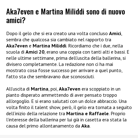
Aka7even e Martina Miliddi sono di nuovo
amici?
Dopo il gelo che si era creato una volta concluso
Amici
,
sembra che qualcosa sia cambiato nel rapporto tra
Aka7even
e
Martina Miliddi
. Ricordiamo che i due, nella
scuola di
Amici 20
, erano una coppia con tanti alti e bassi. E
nelle ultime settimane, prima dell’uscita della ballerina, si
divisero completamente. La redazione non ci ha mai
mostrato cosa fosse successo per arrivare a quel punto,
fatto sta che sembravano due sconosciuti.
All’uscita di
Martina
, poi,
Aka7even
era scoppiato in un
pianto disperato ammettendo di aver pensato troppo
all’orgoglio. E si erano salutati con un dolce abbraccio. Una
volta finito il talent show, però, il gelo era tornata a seguito
dell’inizio della relazione tra
Martina e Raffaele
. Proprio
l’interesse della ballerina per lui già in casetta era stata la
causa del primo allontanamento da
Aka
.