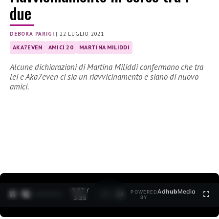
due
DEBORA PARIGI
|
22 LUGLIO 2021
AKA7EVEN
AMICI 20
MARTINA MILIDDI
Alcune dichiarazioni di Martina Miliddi confermano che tra
lei e Aka7even ci sia un riavvicinamento e siano di nuovo
amici.
0:27 /
Ad
hub
Media
POWERED
1
/
2
3:35
BY