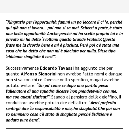
“Ringrazio per l’opportunità, fammi un po’ leccare il c**o, perché
qui già non si lavora… poi non si sa mai. Scherzi a parte, è stata
una bella opportunità. Anche perché mi ha scelto proprio lui e in
privato mi ha detto ‘svoltami questo Grande Fratello’. Questa
frase me la ricordo bene e mi è piaciuta. Però poi c’è stata una
cosa che ha detto che non mi è piaciuta per nulla. Disse tipo
‘abbiamo sbagliato il cast’”.
Successivamente
Edoardo Tavassi
ha aggiunto che per
quanto
Alfonso Signorini
non avrebbe fatto nomi e dunque
non si sa con chi ce l’avesse nello specifico, magari avrebbe
potuto evitare:
“Un po’ come se dopo una partita persa
l’allenatore di una squadra dicesse ‘non prendetevela con me,
ma con questi sfaticati’”.
Stando al pensiero dell’ex gieffino, il
conduttore avrebbe potuto dire dell’altro:
“
Avrei preferito
sentirgli dire ‘la responsabilità è mia, ho sbagliato’. Che poi non
so nemmeno cosa c’è stato di sbagliato perché l’edizione è
andata pure bene”.