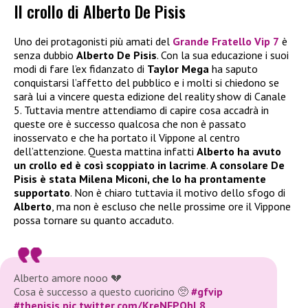
Il crollo di Alberto De Pisis
Uno dei protagonisti più amati del
Grande Fratello Vip 7
è
senza dubbio
Alberto De Pisis
. Con la sua educazione i suoi
modi di fare l’ex fidanzato di
Taylor Mega
ha saputo
conquistarsi l’affetto del pubblico e i molti si chiedono se
sarà lui a vincere questa edizione del reality show di Canale
5. Tuttavia mentre attendiamo di capire cosa accadrà in
queste ore è successo qualcosa che non è passato
inosservato e che ha portato il Vippone al centro
dell’attenzione. Questa mattina infatti
Alberto ha avuto
un crollo ed è così scoppiato in lacrime
.
A consolare De
Pisis è stata Milena Miconi, che lo ha prontamente
supportato
. Non è chiaro tuttavia il motivo dello sfogo di
Alberto
, ma non è escluso che nelle prossime ore il Vippone
possa tornare su quanto accaduto.
Alberto amore nooo 💔
Cosa è successo a questo cuoricino 🥺
#gfvip
#thepisis
pic.twitter.com/KreNFPOhL8