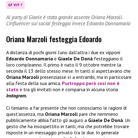
GF VIP 7
Al party di Giaele è stata grande assente Oriana Marzoli.
L’influencer sui social festeggia invece Edoardo Donnamaria
Oriana Marzoli festeggia Edoardo
A distanza di pochi giorni l’uno dall’altra i due ex vipponi
Edoardo Donnamaria
e
Giaele De Donà
festeggiano il
loro compleanno. Il primo è nato il 9 ottobre mentre la
seconda il 13 dello stesso mese. In tanti si aspettavano che
Oriana Marzoli
presenziasse sì a entrambi, ma in particolare
alla festa della sua amica.
Purtroppo però così non è
stato
e tra gli invitati non è comparsa in alcuna storia
Instagram.
Ci teniamo a far presente che non conosciamo le ragioni di
quest’assenza, ma
Oriana Marzoli
pare che nemmeno
pubblicamente abbia fatto gli auguro a
Giaele De Donà
. Un
gesto che ha insospettito in tanti, ma che potrebbe trovare
risposte in un messaggio privato tra le due. In generale