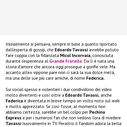
Inizialmente si pensava, sempre in base a quanto riportato
dall’esperta di gossip, che
Edoardo Tavassi
avrebbe potuto
fare coppia con la fidanzata
Micol Incorvaia,
conosciuta
durante l’esperienza al
Grande Fratello
. Da lì è nata una
storia d’amore che ancora oggi prosegue a gonfie vele. Ma
accanto all’ex vippone pare non ci sarà la sua dolce metà,
ma una delle sue più care amiche, di nome
Federica.
Sui social spesso e volentieri i due condividono dei video
molto divertenti e così oltre a
Edoardo Tavassi,
anche
Federica
è diventata in breve tempo un volto noto sul web
e molto apprezzato. Se così fosse, al momento non
abbiamo certezza, sarebbe un bel colpo per
Pechino
Express
e per i numerosi fan che non vedono l’ora di rivedere
Tavassi
nuovamente in TV. Peraltro il fandom adora la bella