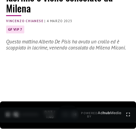
Milena
VINCENZO CHIANESE
|
4 MARZO 2023
GF VIP 7
Questa mattina Alberto De Pisis ha avuto un crollo ed è
scoppiato in lacrime, venendo consolato da Milena Miconi.
0:14 /
Ad
hub
Media
POWERED
1
/
2
1:40
BY