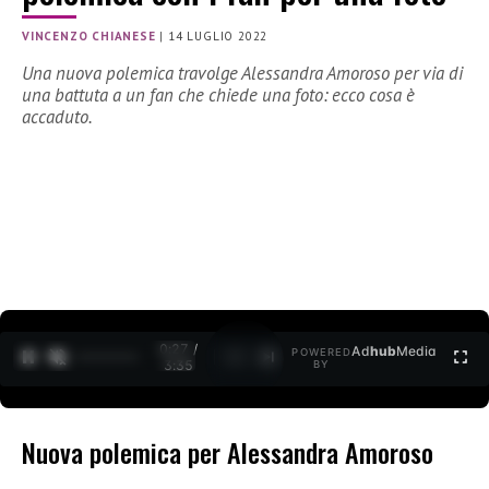
VINCENZO CHIANESE
|
14 LUGLIO 2022
Una nuova polemica travolge Alessandra Amoroso per via di
una battuta a un fan che chiede una foto: ecco cosa è
accaduto.
0:27 /
Ad
hub
Media
POWERED
1
/
2
3:35
BY
Nuova polemica per Alessandra Amoroso