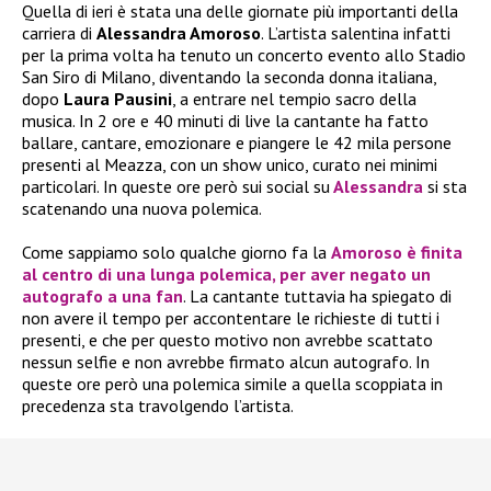
Quella di ieri è stata una delle giornate più importanti della
carriera di
Alessandra Amoroso
. L’artista salentina infatti
per la prima volta ha tenuto un concerto evento allo Stadio
San Siro di Milano, diventando la seconda donna italiana,
dopo
Laura Pausini
, a entrare nel tempio sacro della
musica. In 2 ore e 40 minuti di live la cantante ha fatto
ballare, cantare, emozionare e piangere le 42 mila persone
presenti al Meazza, con un show unico, curato nei minimi
particolari. In queste ore però sui social su
Alessandra
si sta
scatenando una nuova polemica.
Come sappiamo solo qualche giorno fa la
Amoroso
è finita
al centro di una lunga polemica, per aver negato un
autografo a una fan
. La cantante tuttavia ha spiegato di
non avere il tempo per accontentare le richieste di tutti i
presenti, e che per questo motivo non avrebbe scattato
nessun selfie e non avrebbe firmato alcun autografo. In
queste ore però una polemica simile a quella scoppiata in
precedenza sta travolgendo l’artista.