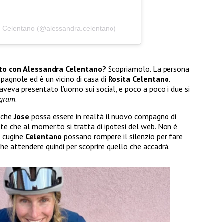
a Celentano (@alessandra.celentano)
oto con Alessandra Celentano?
Scopriamolo. La persona
 spagnole ed è un vicino di casa di
Rosita Celentano
.
veva presentato l’uomo sui social, e poco a poco i due si
agram
.
 che
Jose
possa essere in realtà il nuovo compagno di
te che al momento si tratta di ipotesi del web. Non è
e cugine
Celentano
possano rompere il silenzio per fare
che attendere quindi per scoprire quello che accadrà.