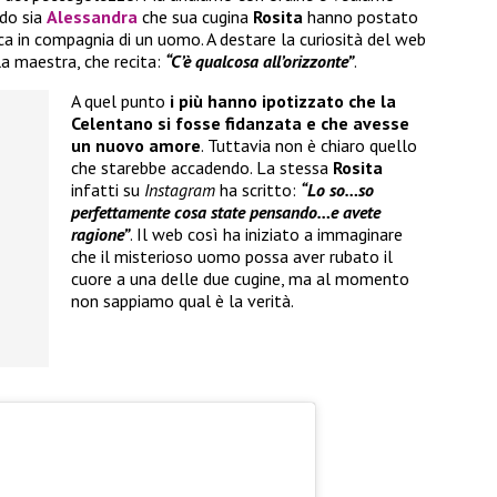
ndo sia
Alessandra
che sua cugina
Rosita
hanno postato
ca in compagnia di un uomo. A destare la curiosità del web
la maestra, che recita:
“C’è qualcosa all’orizzonte”
.
A quel punto
i più hanno ipotizzato che la
Celentano si fosse fidanzata e che avesse
un nuovo amore
. Tuttavia non è chiaro quello
che starebbe accadendo. La stessa
Rosita
infatti su
Instagram
ha scritto:
“Lo so…so
perfettamente cosa state pensando…e avete
ragione”
. Il web così ha iniziato a immaginare
che il misterioso uomo possa aver rubato il
cuore a una delle due cugine, ma al momento
non sappiamo qual è la verità.