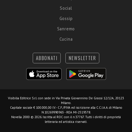
Social
Gossip
Sanremo
Cucina
ABBONATI
NEWSLETTER
Visibilia Editrice S.r.l.
con sede in Via Privata Giovannino De Grassi 12/12A, 20123
Milano.
Capitale sociale € 100.000,00 I.V. - C.F./P.IVA ed iscrizione alla C.C.I.A.A. di Milano
N.10269990965 - REA MI-2519578.
Novella 2000 © 2026. Iscritta al ROC con il n.37767. Tutti i diritti di proprietà
letteraria ed artistica riservati.