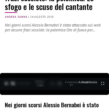
sfogo e le scuse del cantante
ANDREA SANNA
|
24 AGOSTO 2019
Nei giorni scorsi Alessio Bernabei è stato attaccato sul web
per alcune frasi sessiste: la polemica Ore di fuoco per…
0:12 /
Ad
hub
Media
POWERED
1
/
2
1:40
BY
Nei giorni scorsi Alessio Bernabei è stato