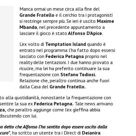
Manca ormai un mese circa alla fine del
Grande Fratello
e il cerchio tra i protagonisti
si restringe sempre più. Se ieri è uscito
Maxime
Mbanda
, nel precedente appuntamento a
lasciare il gioco è stato
Alfonso D’Apice
.
L’ex volto di
Temptation Island
quando è
entrato nel programma l’ha fatto dopo essersi
lasciato con
Federica Petagna
proprio nel
reality delle tentazioni. I due hanno provato a
ricucire, ma lei ha preferito continuare la sua
frequentazione con
Stefano Tediosi.
Relazione che, peraltro continua anche fuori
dalla Casa del
Grande Fratello.
to alla quotidianità, nonostante la frequentazione con
sentire la sua ex
Federica Petagna.
Tale news arrivano
za,
che peraltro aggiunge come l’ex gieffina abbia
discutendo con lui.
 detto che Alfonso l’ha sentita dopo essere uscito dalla
scuro”
, ha scritto un utente tra i Direct di
Deianira