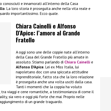
no conosciuti e innamorati all’interno della Casa
llo
. La loro storia è proseguita anche nella vita reale e
guardo importantissimo. Ecco quale.
Chiara Cainelli e Alfonso
D’Apice: l’amore al Grande
Fratello
A oggi sono une delle coppie nate all’interno
della Casa del Grande Fratello più amate in
assoluto. Stiamo parlando di
Chiara Cainelli
e
Alfonso D’Apice
. Lei ex Miss Italia, lui
napoletano doc con una spiccata attitudine
imprenditoriale, fatto sta che la loro relazione
è proseguita anche una volta usciti dalla casa.
Tanti i momenti che la coppia ha voluto
i, tra viaggi e cene romantiche, a testimonianza di come il
ality, sia vero e oggi più forte che mai. Proprio nelle
raggiungimento di un grande traguardo.