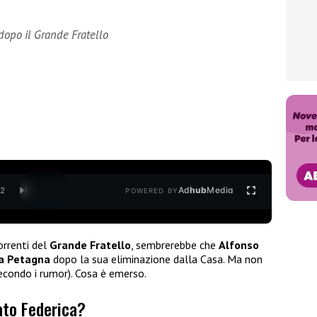
dopo il Grande Fratello
Ad
hub
Media
/
2
POWERED BY
orrenti del
Grande Fratello
, sembrerebbe che
Alfonso
ca Petagna
dopo la sua eliminazione dalla Casa. Ma non
condo i rumor). Cosa è emerso.
ato Federica?