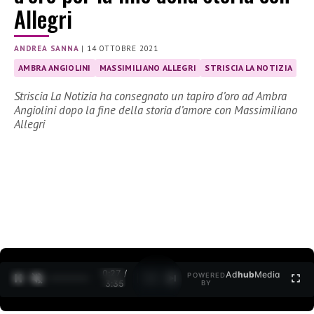
Allegri
ANDREA SANNA
|
14 OTTOBRE 2021
AMBRA ANGIOLINI
MASSIMILIANO ALLEGRI
STRISCIA LA NOTIZIA
Striscia La Notizia ha consegnato un tapiro d’oro ad Ambra
Angiolini dopo la fine della storia d’amore con Massimiliano
Allegri
0:27 /
Ad
hub
Media
POWERED
1
/
2
3:35
BY