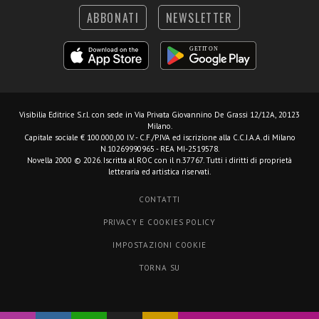
ABBONATI
NEWSLETTER
Visibilia Editrice S.r.l.
con sede in Via Privata Giovannino De Grassi 12/12A, 20123
Milano.
Capitale sociale € 100.000,00 I.V. - C.F./P.IVA ed iscrizione alla C.C.I.A.A. di Milano
N.10269990965 - REA MI-2519578.
Novella 2000 © 2026. Iscritta al ROC con il n.37767. Tutti i diritti di proprietà
letteraria ed artistica riservati.
CONTATTI
PRIVACY E COOKIES POLICY
IMPOSTAZIONI COOKIE
TORNA SU